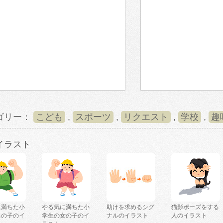
ゴリー：
こども
,
スポーツ
,
リクエスト
,
学校
,
趣
イラスト
に満ちた小
やる気に満ちた小
助けを求めるシグ
猫影ポーズをする
男の子のイ
学生の女の子のイ
ナルのイラスト
人のイラスト