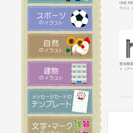
ONE P
ラスト
垂直離
ト（ア