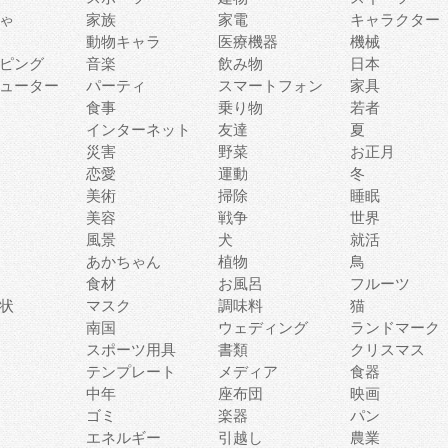
ゃ
家族
家電
キャラクター
動物キャラ
医療機器
機械
ピング
音楽
飲み物
日本
ューター
パーティ
スマートフォン
家具
食事
乗り物
若者
インターネット
友達
夏
災害
野菜
お正月
恋愛
運動
冬
美術
掃除
睡眠
美容
戦争
世界
風景
犬
就活
あかちゃん
植物
鳥
食材
お風呂
フルーツ
状
マスク
調味料
猫
南国
ウェディング
ランドマーク
スポーツ用具
書類
クリスマス
テンプレート
メディア
食器
中年
座布団
映画
ゴミ
楽器
パン
エネルギー
引越し
農業