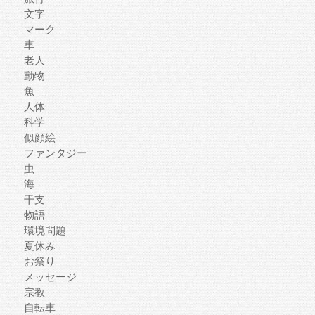
文字
マーク
車
老人
動物
魚
人体
科学
似顔絵
ファンタジー
虫
海
干支
物語
環境問題
夏休み
お祭り
メッセージ
宗教
自転車