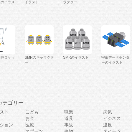
人のイラス
イラスト
ラクター
ー
着陸ロケッ
SMRのキャラクタ
SMRのイラスト
宇宙データセンタ
ー
ーのイラスト
カテゴリー
スト
こども
職業
病気
お金
道具
ビジネス
ション
医療
事故
違反
スポーツ
建物
スイーツ