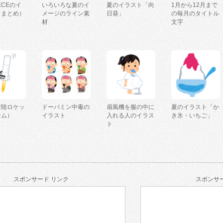
IECEのイ
いろいろな夏のイ
夏のイラスト「向
1月から12月まで
（まとめ）
メージのライン素
日葵」
の毎月のタイトル
材
文字
着陸ロケッ
ドーパミン中毒の
扇風機を服の中に
夏のイラスト「か
ーム）
イラスト
入れる人のイラス
き氷・いちご」
ト
スポンサード リンク
スポンサー