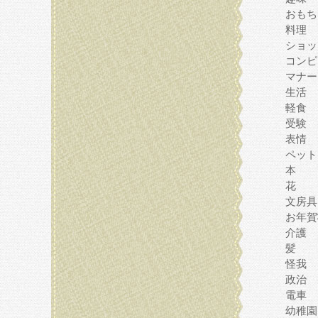
おもち
料理
ショッ
コンピ
マナー
生活
軽食
受験
表情
ペット
本
花
文房具
お年賀
介護
髪
怪我
政治
電車
幼稚園