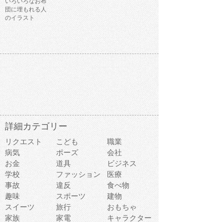
いろいろなお布
団に埋もれる人
のイラスト
詳細カテゴリー
リクエスト
こども
職業
病気
ポーズ
会社
お金
道具
ビジネス
学校
ファッション
医療
事故
違反
食べ物
趣味
スポーツ
建物
スイーツ
旅行
おもちゃ
家族
家電
キャラクター