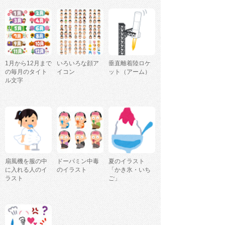
1月から12月まで
いろいろな顔ア
垂直離着陸ロケ
の毎月のタイト
イコン
ット（アーム）
ル文字
扇風機を服の中
ドーパミン中毒
夏のイラスト
に入れる人のイ
のイラスト
「かき氷・いち
ラスト
ご」