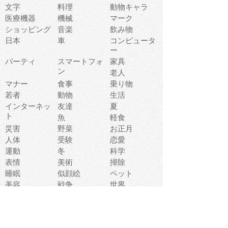
文字
料理
動物キャラ
医療機器
機械
マーク
ショッピング
音楽
飲み物
日本
車
コンピュータ
ー
パーティ
スマートフォ
家具
ン
老人
マナー
食事
乗り物
若者
動物
生活
インターネッ
友達
夏
ト
魚
軽食
災害
野菜
お正月
人体
受験
恋愛
運動
冬
科学
表情
美術
掃除
睡眠
似顔絵
ペット
美容
戦争
世界
ファンタジー
本
風景
犬
就活
虫
花
あかちゃん
植物