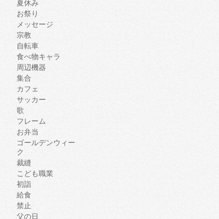
夏休み
お祭り
メッセージ
宗教
自転車
食べ物キャラ
周辺機器
集合
カフェ
サッカー
歌
フレーム
お弁当
ゴールデンウィー
ク
裁縫
こども職業
初詣
給食
禁止
父の日