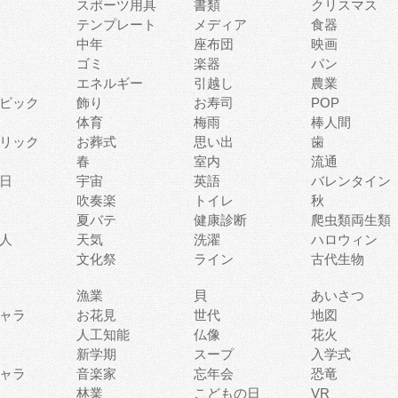
スポーツ用具
書類
クリスマス
テンプレート
メディア
食器
中年
座布団
映画
ゴミ
楽器
パン
エネルギー
引越し
農業
ピック
飾り
お寿司
POP
体育
梅雨
棒人間
リック
お葬式
思い出
歯
春
室内
流通
日
宇宙
英語
バレンタイン
吹奏楽
トイレ
秋
夏バテ
健康診断
爬虫類両生類
人
天気
洗濯
ハロウィン
文化祭
ライン
古代生物
漁業
貝
あいさつ
ャラ
お花見
世代
地図
人工知能
仏像
花火
新学期
スープ
入学式
ャラ
音楽家
忘年会
恐竜
林業
こどもの日
VR