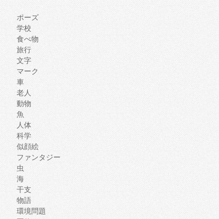
ポーズ
学校
食べ物
旅行
文字
マーク
車
老人
動物
魚
人体
科学
似顔絵
ファンタジー
虫
海
干支
物語
環境問題