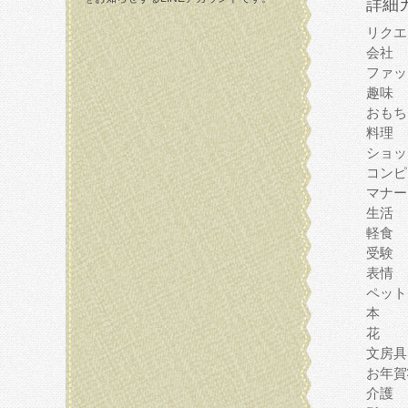
詳細
リクエ
会社
ファッ
趣味
おもち
料理
ショッ
コンピ
マナー
生活
軽食
受験
表情
ペット
本
花
文房具
お年賀
介護