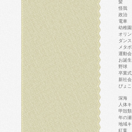
髪
怪我
政治
電車
幼稚園
オリン
ダンス
メタボ
運動会
お誕生
野球
卒業式
新社会
ぴょこ
深海
人体キ
甲殻類
年の瀬
地域キ
紅葉