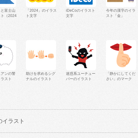
出と富士山
「2024」のイラス
iDeCoのイラスト
今年の漢字のイラ
ト（2024
ト文字
文字
スト「金」
ニアンの警
助けを求めるシグ
迷惑系ユーチュー
「静かにしてくだ
イラスト
ナルのイラスト
バーのイラスト
さい」のマーク
のイラスト