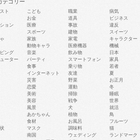
カテゴリー
スト
こども
職業
病気
お金
道具
ビジネス
ション
医療
事故
違反
スポーツ
建物
スイーツ
ゃ
家族
家電
キャラクター
動物キャラ
医療機器
機械
ピング
音楽
飲み物
日本
ューター
パーティ
スマートフォン
家具
食事
乗り物
若者
インターネット
友達
夏
災害
野菜
お正月
恋愛
運動
冬
美術
掃除
睡眠
美容
戦争
世界
風景
犬
就活
あかちゃん
植物
鳥
食材
お風呂
フルーツ
状
マスク
調味料
猫
南国
ウェディング
ランドマーク