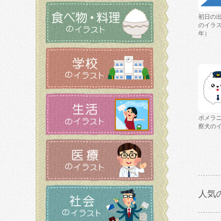
初日の
のイラス
年）
ポメラ
察犬の
人気