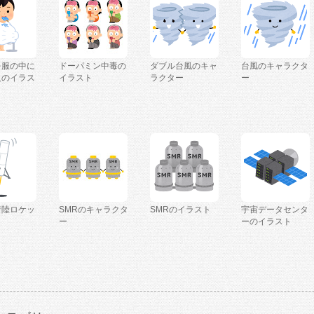
を服の中に
ドーパミン中毒の
ダブル台風のキャ
台風のキャラクタ
人のイラス
イラスト
ラクター
ー
着陸ロケッ
SMRのキャラクタ
SMRのイラスト
宇宙データセンタ
ー
ーのイラスト