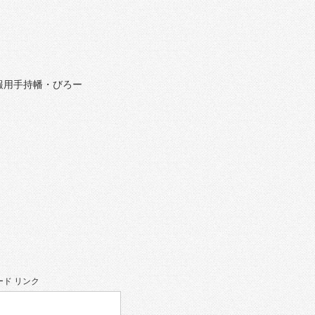
報用手持幡・びろー
ド リンク