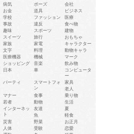
病気
ポーズ
会社
お金
道具
ビジネス
学校
ファッション
医療
事故
違反
食べ物
趣味
スポーツ
建物
スイーツ
旅行
おもちゃ
家族
家電
キャラクター
文字
料理
動物キャラ
医療機器
機械
マーク
ショッピング
音楽
飲み物
日本
車
コンピュータ
ー
パーティ
スマートフォ
家具
ン
老人
マナー
食事
乗り物
若者
動物
生活
インターネッ
友達
夏
ト
魚
軽食
災害
野菜
お正月
人体
受験
恋愛