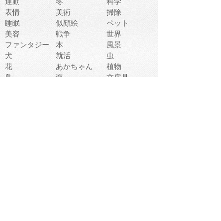
運動
冬
科学
表情
美術
掃除
睡眠
似顔絵
ペット
美容
戦争
世界
ファンタジー
本
風景
犬
就活
虫
花
あかちゃん
植物
鳥
海
文房具
食材
お風呂
フルーツ
干支
お年賀状
マスク
調味料
猫
物語
介護
南国
ウェディング
ランドマーク
環境問題
髪
スポーツ用具
書類
クリスマス
夏休み
怪我
テンプレート
メディア
食器
お祭り
政治
中年
座布団
映画
メッセージ
電車
ゴミ
楽器
パン
宗教
幼稚園
エネルギー
引越し
農業
自転車