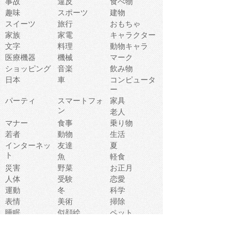
事故
違反
食べ物
趣味
スポーツ
建物
スイーツ
旅行
おもちゃ
家族
家電
キャラクター
文字
料理
動物キャラ
医療機器
機械
マーク
ショッピング
音楽
飲み物
日本
車
コンピュータ
ー
パーティ
スマートフォ
家具
ン
老人
マナー
食事
乗り物
若者
動物
生活
インターネッ
友達
夏
ト
魚
軽食
災害
野菜
お正月
人体
受験
恋愛
運動
冬
科学
表情
美術
掃除
睡眠
似顔絵
ペット
美容
戦争
世界