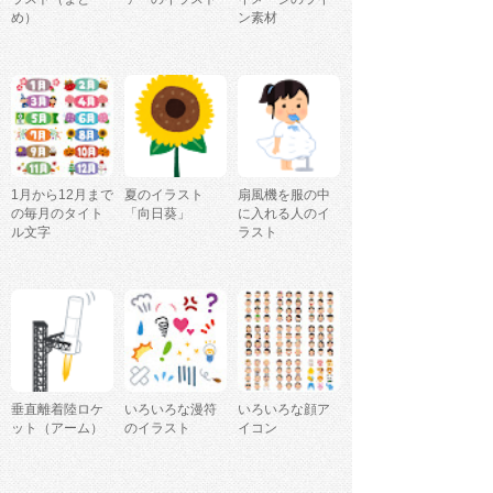
め）
ン素材
1月から12月まで
夏のイラスト
扇風機を服の中
の毎月のタイト
「向日葵」
に入れる人のイ
ル文字
ラスト
垂直離着陸ロケ
いろいろな漫符
いろいろな顔ア
ット（アーム）
のイラスト
イコン