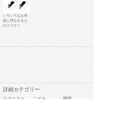
いろいろなお布
団に埋もれる人
のイラスト
詳細カテゴリー
リクエスト
こども
職業
病気
ポーズ
会社
お金
道具
ビジネス
学校
ファッション
医療
事故
違反
食べ物
趣味
スポーツ
建物