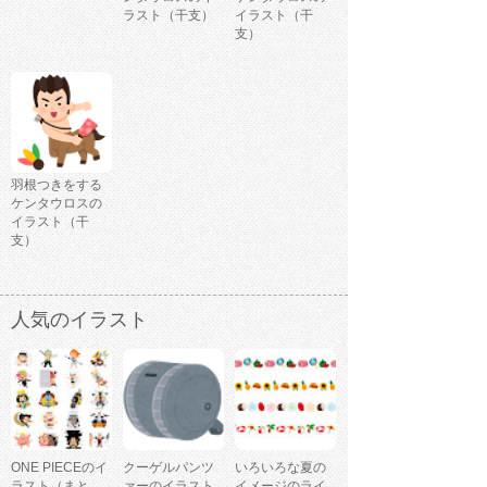
ラスト（干支）
イラスト（干
支）
羽根つきをする
ケンタウロスの
イラスト（干
支）
人気のイラスト
ONE PIECEのイ
クーゲルパンツ
いろいろな夏の
ラスト（まと
ァーのイラスト
イメージのライ