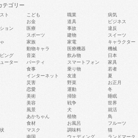
カテゴリー
スト
こども
職業
病気
お金
道具
ビジネス
ション
医療
事故
違反
スポーツ
建物
スイーツ
ゃ
家族
家電
キャラクター
動物キャラ
医療機器
機械
ピング
音楽
飲み物
日本
ューター
パーティ
スマートフォン
家具
食事
乗り物
若者
インターネット
友達
夏
災害
野菜
お正月
恋愛
運動
冬
美術
掃除
睡眠
美容
戦争
世界
風景
犬
就活
あかちゃん
植物
鳥
食材
お風呂
フルーツ
状
マスク
調味料
猫
南国
ウェディング
ランドマーク