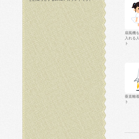
扇風機
入れる
ト
垂直離
ト