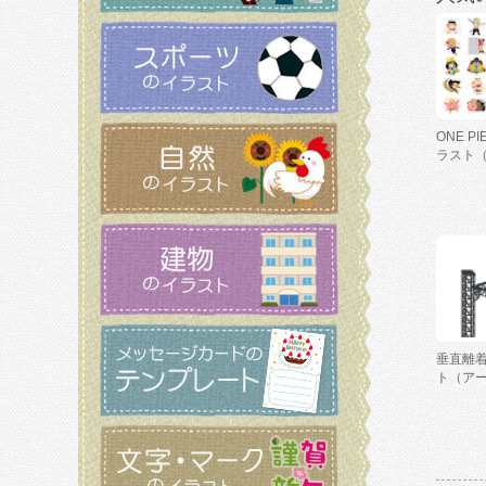
ONE P
ラスト
垂直離
ト（ア