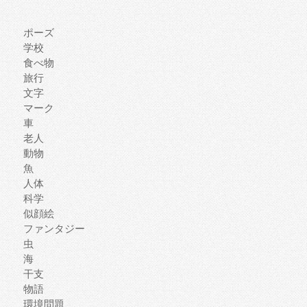
ポーズ
学校
食べ物
旅行
文字
マーク
車
老人
動物
魚
人体
科学
似顔絵
ファンタジー
虫
海
干支
物語
環境問題