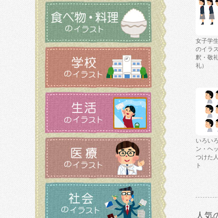
女子学
のイラ
釈・敬
礼）
いろい
ン・ヘ
つけた
ト
人気