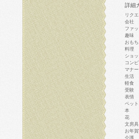
詳細
リクエ
会社
ファッ
趣味
おもち
料理
ショッ
コンピ
マナー
生活
軽食
受験
表情
ペット
本
花
文房具
お年賀
介護