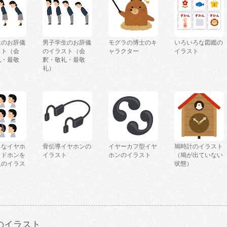
生のお辞儀
男子学生のお辞儀
モグラの博士のキ
いろいろな図鑑の
スト（会
のイラスト（会
ャラクター
イラスト
礼・最敬
釈・敬礼・最敬
礼）
ろなイヤホ
骨伝導イヤホンの
イヤーカフ型イヤ
鳩時計のイラスト
ッドホンを
イラスト
ホンのイラスト
（鳩が出ていない
人のイラス
状態）
のイラスト