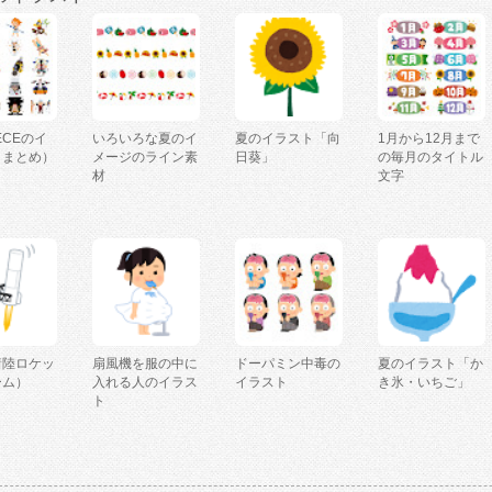
IECEのイ
いろいろな夏のイ
夏のイラスト「向
1月から12月まで
（まとめ）
メージのライン素
日葵」
の毎月のタイトル
材
文字
着陸ロケッ
扇風機を服の中に
ドーパミン中毒の
夏のイラスト「か
ーム）
入れる人のイラス
イラスト
き氷・いちご」
ト