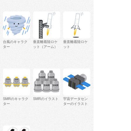
台風のキャラク
垂直離着陸ロケ
垂直離着陸ロケ
ター
ット（アーム）
ット
SMRのキャラク
SMRのイラスト
宇宙データセン
ター
ターのイラスト