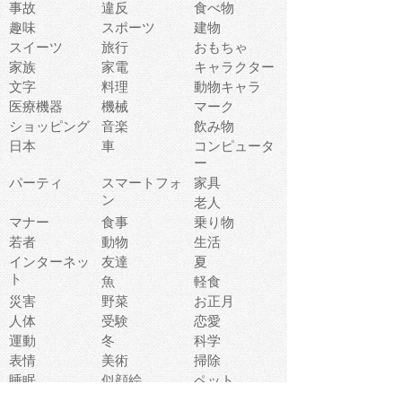
事故
違反
食べ物
趣味
スポーツ
建物
スイーツ
旅行
おもちゃ
家族
家電
キャラクター
文字
料理
動物キャラ
医療機器
機械
マーク
ショッピング
音楽
飲み物
日本
車
コンピュータ
ー
パーティ
スマートフォ
家具
ン
老人
マナー
食事
乗り物
若者
動物
生活
インターネッ
友達
夏
ト
魚
軽食
災害
野菜
お正月
人体
受験
恋愛
運動
冬
科学
表情
美術
掃除
睡眠
似顔絵
ペット
美容
戦争
世界