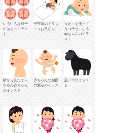
いろいろな双子
子守唄のイラス
タオルを使って
の胎児のイラス
ト（お父さん）
うつ伏せになる
ト
赤ちゃんのイラ
スト
横から見たオム
赤ちゃんの胸囲
黒い羊のイラス
ツ姿の赤ちゃん
の測定のイラス
ト
のイラスト
ト