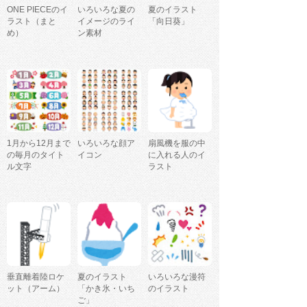
ONE PIECEのイ
いろいろな夏の
夏のイラスト
ラスト（まと
イメージのライ
「向日葵」
め）
ン素材
1月から12月まで
いろいろな顔ア
扇風機を服の中
の毎月のタイト
イコン
に入れる人のイ
ル文字
ラスト
垂直離着陸ロケ
夏のイラスト
いろいろな漫符
ット（アーム）
「かき氷・いち
のイラスト
ご」