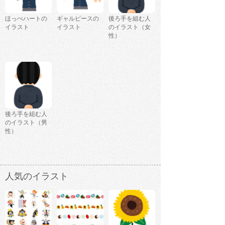
ほっぺハートの
ギャルピースの
後ろ手を組む人
イラスト
イラスト
のイラスト（女
性）
後ろ手を組む人
のイラスト（男
性）
人気のイラスト