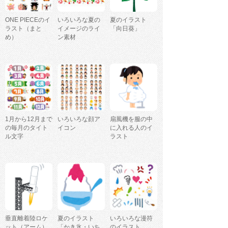
ONE PIECEのイ
いろいろな夏の
夏のイラスト
ラスト（まと
イメージのライ
「向日葵」
め）
ン素材
1月から12月まで
いろいろな顔ア
扇風機を服の中
の毎月のタイト
イコン
に入れる人のイ
ル文字
ラスト
垂直離着陸ロケ
夏のイラスト
いろいろな漫符
ット（アーム）
「かき氷・いち
のイラスト