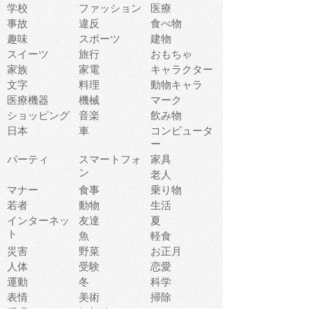
学校
ファッション
医療
事故
違反
食べ物
趣味
スポーツ
建物
スイーツ
旅行
おもちゃ
家族
家電
キャラクター
文字
料理
動物キャラ
医療機器
機械
マーク
ショッピング
音楽
飲み物
日本
車
コンピュータ
ー
パーティ
スマートフォ
家具
ン
老人
マナー
食事
乗り物
若者
動物
生活
インターネッ
友達
夏
ト
魚
軽食
災害
野菜
お正月
人体
受験
恋愛
運動
冬
科学
表情
美術
掃除