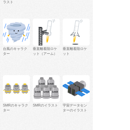
ラスト
台風のキャラク
垂直離着陸ロケ
垂直離着陸ロケ
ター
ット（アーム）
ット
SMRのキャラク
SMRのイラスト
宇宙データセン
ター
ターのイラスト