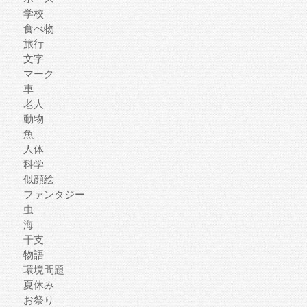
学校
食べ物
旅行
文字
マーク
車
老人
動物
魚
人体
科学
似顔絵
ファンタジー
虫
海
干支
物語
環境問題
夏休み
お祭り