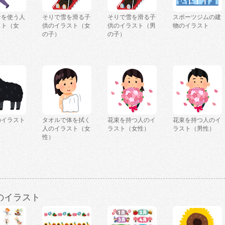
計を使う人
そりで雪を滑る子
そりで雪を滑る子
スポーツジムの建
スト（女
供のイラスト（女
供のイラスト（男
物のイラスト
の子）
の子）
のイラスト
タオルで体を拭く
花束を持つ人のイ
花束を持つ人のイ
人のイラスト（女
ラスト（女性）
ラスト（男性）
性）
のイラスト