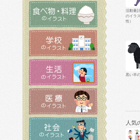
活動量
のイラ
性）
黒い羊
人気