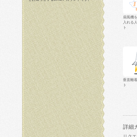
扇風機
入れる
ト
垂直離
ト
詳細
リクエ