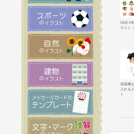
ONE P
ラスト
扇風機
入れる
ト