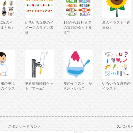
IECEのイ
いろいろな夏のイ
1月から12月まで
夏のイラスト「向
（まとめ）
メージのライン素
の毎月のタイトル
日葵」
材
文字
を服の中に
垂直離着陸ロケッ
夏のイラスト「か
いろいろな漫符の
人のイラス
ト（アーム）
き氷・いちご」
イラスト
スポンサード リンク
スポンサー