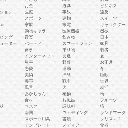
お金
道具
ビジネス
ション
医療
事故
違反
スポーツ
建物
スイーツ
ゃ
家族
家電
キャラクター
動物キャラ
医療機器
機械
ピング
音楽
飲み物
日本
ューター
パーティ
スマートフォン
家具
食事
乗り物
若者
インターネット
友達
夏
災害
野菜
お正月
恋愛
運動
冬
美術
掃除
睡眠
美容
戦争
世界
風景
犬
就活
あかちゃん
植物
鳥
食材
お風呂
フルーツ
状
マスク
調味料
猫
南国
ウェディング
ランドマーク
スポーツ用具
書類
クリスマス
テンプレート
メディア
食器