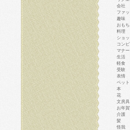
会社
ファッ
趣味
おもち
料理
ショッ
コンピ
マナー
生活
軽食
受験
表情
ペット
本
花
文房具
お年賀
介護
髪
怪我