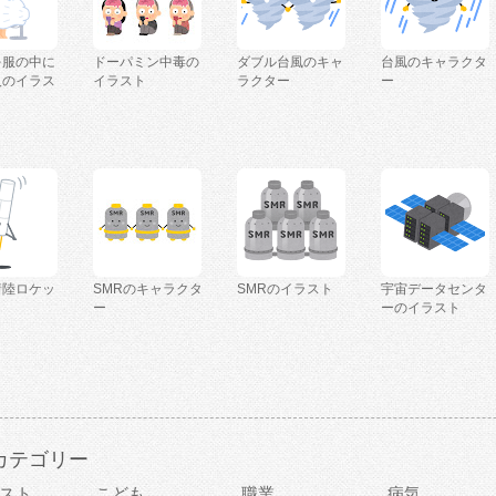
を服の中に
ドーパミン中毒の
ダブル台風のキャ
台風のキャラクタ
人のイラス
イラスト
ラクター
ー
着陸ロケッ
SMRのキャラクタ
SMRのイラスト
宇宙データセンタ
ー
ーのイラスト
カテゴリー
スト
こども
職業
病気