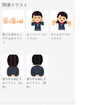
関連イラスト
助けを求めるシ
ほっぺハートの
ギャルピースの
グナルのイラス
イラスト
イラスト
ト
後ろ手を組む人
後ろ手を組む人
のイラスト（女
のイラスト（男
性）
性）