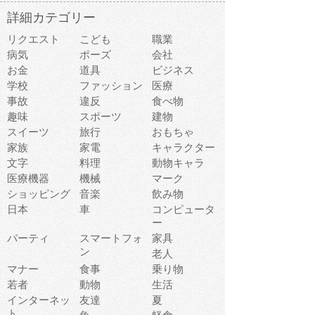
詳細カテゴリー
リクエスト
こども
職業
病気
ポーズ
会社
お金
道具
ビジネス
学校
ファッション
医療
事故
違反
食べ物
趣味
スポーツ
建物
スイーツ
旅行
おもちゃ
家族
家電
キャラクター
文字
料理
動物キャラ
医療機器
機械
マーク
ショッピング
音楽
飲み物
日本
車
コンピュータ
ー
パーティ
スマートフォ
家具
ン
老人
マナー
食事
乗り物
若者
動物
生活
インターネッ
友達
夏
ト