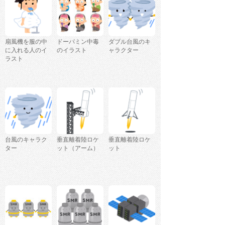
扇風機を服の中
ドーパミン中毒
ダブル台風のキ
に入れる人のイ
のイラスト
ャラクター
ラスト
台風のキャラク
垂直離着陸ロケ
垂直離着陸ロケ
ター
ット（アーム）
ット