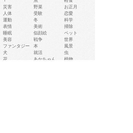
魚
軽食
災害
野菜
お正月
人体
受験
恋愛
運動
冬
科学
表情
美術
掃除
睡眠
似顔絵
ペット
美容
戦争
世界
ファンタジー
本
風景
犬
就活
虫
花
あかちゃん
植物
鳥
海
文房具
食材
お風呂
フルーツ
干支
お年賀状
マスク
調味料
猫
物語
介護
南国
ウェディング
ランドマーク
環境問題
髪
スポーツ用具
書類
クリスマス
夏休み
怪我
テンプレート
メディア
食器
お祭り
政治
中年
座布団
映画
メッセージ
電車