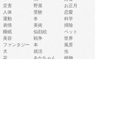
災害
野菜
お正月
人体
受験
恋愛
運動
冬
科学
表情
美術
掃除
睡眠
似顔絵
ペット
美容
戦争
世界
ファンタジー
本
風景
犬
就活
虫
花
あかちゃん
植物
鳥
海
文房具
食材
お風呂
フルーツ
干支
お年賀状
マスク
調味料
猫
物語
介護
南国
ウェディング
ランドマーク
環境問題
髪
スポーツ用具
書類
クリスマス
夏休み
怪我
テンプレート
メディア
食器
お祭り
政治
中年
座布団
映画
メッセージ
電車