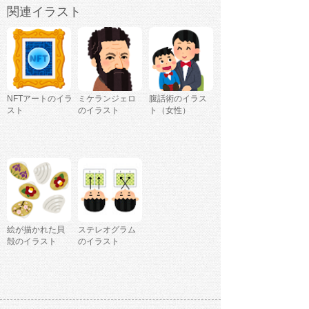
関連イラスト
NFTアートのイラ
ミケランジェロ
腹話術のイラス
スト
のイラスト
ト（女性）
絵が描かれた貝
ステレオグラム
殻のイラスト
のイラスト