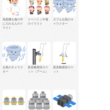
扇風機を服の中
ドーパミン中毒
ダブル台風のキ
に入れる人のイ
のイラスト
ャラクター
ラスト
台風のキャラク
垂直離着陸ロケ
垂直離着陸ロケ
ター
ット（アーム）
ット