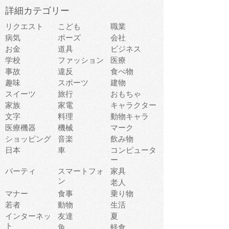
詳細カテゴリー
リクエスト
こども
職業
病気
ポーズ
会社
お金
道具
ビジネス
学校
ファッション
医療
事故
違反
食べ物
趣味
スポーツ
建物
スイーツ
旅行
おもちゃ
家族
家電
キャラクター
文字
料理
動物キャラ
医療機器
機械
マーク
ショッピング
音楽
飲み物
日本
車
コンピュータ
ー
パーティ
スマートフォ
家具
ン
老人
マナー
食事
乗り物
若者
動物
生活
インターネッ
友達
夏
ト
魚
軽食