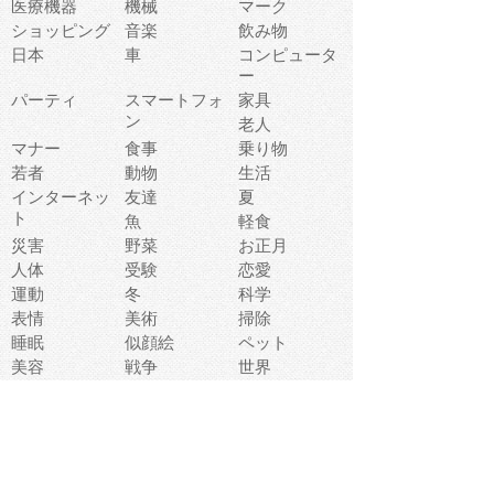
医療機器
機械
マーク
ショッピング
音楽
飲み物
日本
車
コンピュータ
ー
パーティ
スマートフォ
家具
ン
老人
マナー
食事
乗り物
若者
動物
生活
インターネッ
友達
夏
ト
魚
軽食
災害
野菜
お正月
人体
受験
恋愛
運動
冬
科学
表情
美術
掃除
睡眠
似顔絵
ペット
美容
戦争
世界
ファンタジー
本
風景
犬
就活
虫
花
あかちゃん
植物
鳥
海
文房具
食材
お風呂
フルーツ