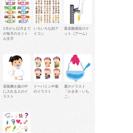
1月から12月まで
いろいろな顔ア
垂直離着陸ロケ
の毎月のタイト
イコン
ット（アーム）
ル文字
扇風機を服の中
ドーパミン中毒
夏のイラスト
に入れる人のイ
のイラスト
「かき氷・いち
ラスト
ご」