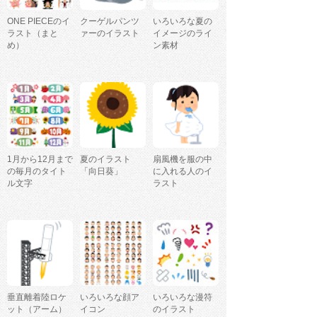
ONE PIECEのイ
クーゲルパンツ
いろいろな夏の
ラスト（まと
ァーのイラスト
イメージのライ
め）
ン素材
1月から12月まで
夏のイラスト
扇風機を服の中
の毎月のタイト
「向日葵」
に入れる人のイ
ル文字
ラスト
垂直離着陸ロケ
いろいろな顔ア
いろいろな漫符
ット（アーム）
イコン
のイラスト