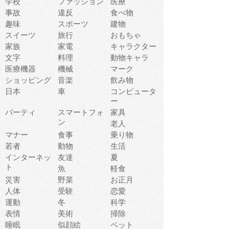
学校
ファッション
医療
事故
違反
食べ物
趣味
スポーツ
建物
スイーツ
旅行
おもちゃ
家族
家電
キャラクター
文字
料理
動物キャラ
医療機器
機械
マーク
ショッピング
音楽
飲み物
日本
車
コンピュータ
ー
パーティ
スマートフォ
家具
ン
老人
マナー
食事
乗り物
若者
動物
生活
インターネッ
友達
夏
ト
魚
軽食
災害
野菜
お正月
人体
受験
恋愛
運動
冬
科学
表情
美術
掃除
睡眠
似顔絵
ペット