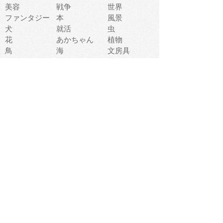
美容
戦争
世界
ファンタジー
本
風景
犬
就活
虫
花
あかちゃん
植物
鳥
海
文房具
食材
お風呂
フルーツ
干支
お年賀状
マスク
調味料
猫
物語
介護
南国
ウェディング
ランドマーク
環境問題
髪
スポーツ用具
書類
クリスマス
夏休み
怪我
テンプレート
メディア
食器
お祭り
政治
中年
座布団
映画
メッセージ
電車
ゴミ
楽器
パン
宗教
幼稚園
エネルギー
引越し
農業
自転車
オリンピック
飾り
お寿司
POP
食べ物キャラ
ダンス