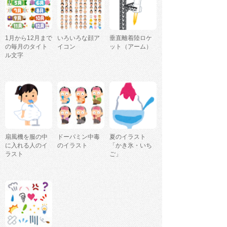
1月から12月まで
いろいろな顔ア
垂直離着陸ロケ
の毎月のタイト
イコン
ット（アーム）
ル文字
扇風機を服の中
ドーパミン中毒
夏のイラスト
に入れる人のイ
のイラスト
「かき氷・いち
ラスト
ご」