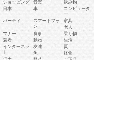
ショッピング
音楽
飲み物
日本
車
コンピュータ
ー
パーティ
スマートフォ
家具
ン
老人
マナー
食事
乗り物
若者
動物
生活
インターネッ
友達
夏
ト
魚
軽食
災害
野菜
お正月
人体
受験
恋愛
運動
冬
科学
表情
美術
掃除
睡眠
似顔絵
ペット
美容
戦争
世界
ファンタジー
本
風景
犬
就活
虫
花
あかちゃん
植物
鳥
海
文房具
食材
お風呂
フルーツ
干支
お年賀状
マスク