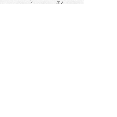
ン
老人
マナー
食事
乗り物
若者
動物
生活
インターネッ
友達
夏
ト
魚
軽食
災害
野菜
お正月
人体
受験
恋愛
運動
冬
科学
表情
美術
掃除
睡眠
似顔絵
ペット
美容
戦争
世界
ファンタジー
本
風景
犬
就活
虫
花
あかちゃん
植物
鳥
海
文房具
食材
お風呂
フルーツ
干支
お年賀状
マスク
調味料
猫
物語
介護
南国
ウェディング
ランドマーク
環境問題
髪