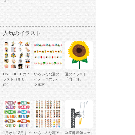
スト
人気のイラスト
ONE PIECEのイ
いろいろな夏の
夏のイラスト
ラスト（まと
イメージのライ
「向日葵」
め）
ン素材
1月から12月まで
いろいろな顔ア
垂直離着陸ロケ