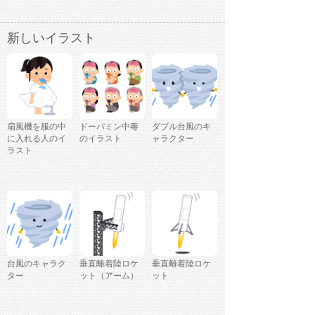
新しいイラスト
扇風機を服の中
ドーパミン中毒
ダブル台風のキ
に入れる人のイ
のイラスト
ャラクター
ラスト
台風のキャラク
垂直離着陸ロケ
垂直離着陸ロケ
ター
ット（アーム）
ット