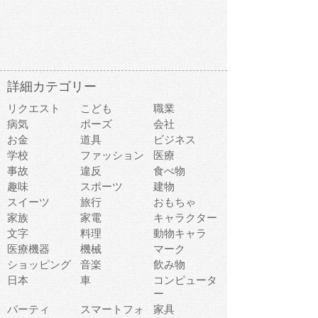
詳細カテゴリー
リクエスト
こども
職業
病気
ポーズ
会社
お金
道具
ビジネス
学校
ファッション
医療
事故
違反
食べ物
趣味
スポーツ
建物
スイーツ
旅行
おもちゃ
家族
家電
キャラクター
文字
料理
動物キャラ
医療機器
機械
マーク
ショッピング
音楽
飲み物
日本
車
コンピュータ
ー
パーティ
スマートフォ
家具