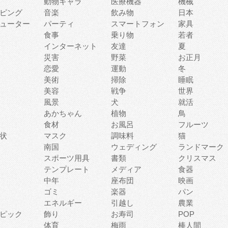
動物キャラ
医療機器
機械
ピング
音楽
飲み物
日本
ューター
パーティ
スマートフォン
家具
食事
乗り物
若者
インターネット
友達
夏
災害
野菜
お正月
恋愛
運動
冬
美術
掃除
睡眠
美容
戦争
世界
風景
犬
就活
あかちゃん
植物
鳥
食材
お風呂
フルーツ
状
マスク
調味料
猫
南国
ウェディング
ランドマーク
スポーツ用具
書類
クリスマス
テンプレート
メディア
食器
中年
座布団
映画
ゴミ
楽器
パン
エネルギー
引越し
農業
ピック
飾り
お寿司
POP
体育
梅雨
棒人間