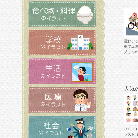
電動ア
車で坂
父さん
人気
ONE P
ラスト