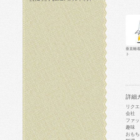
垂直離
ト
詳細
リクエ
会社
ファッ
趣味
おもち