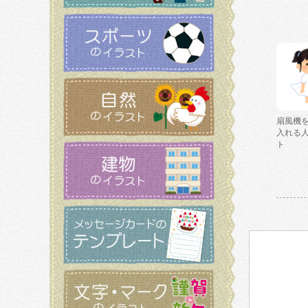
扇風機
入れる
ト