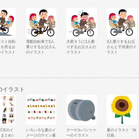
シスト自転
電動自転車で3人
大変そうに3人乗
3人乗りするお父
道を登るお
乗りするお父さん
りするお父さんの
さんと子供達のイ
のイラスト
のイラスト
イラスト
ラスト
のイラスト
IECEのイ
いろいろな夏のイ
クーゲルパンツァ
夏のイラスト「向
（まとめ）
メージのライン素
ーのイラスト
日葵」