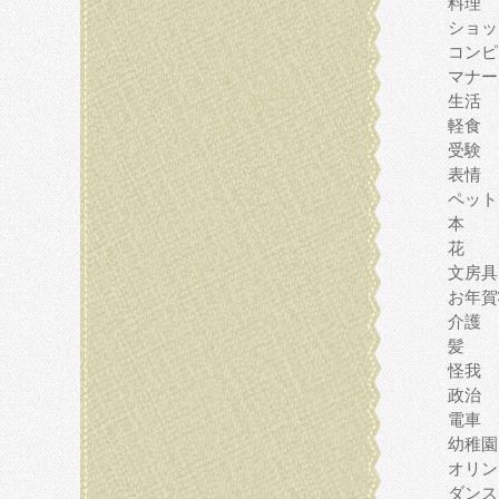
料理
ショッ
コンピ
マナー
生活
軽食
受験
表情
ペット
本
花
文房具
お年賀
介護
髪
怪我
政治
電車
幼稚園
オリン
ダンス