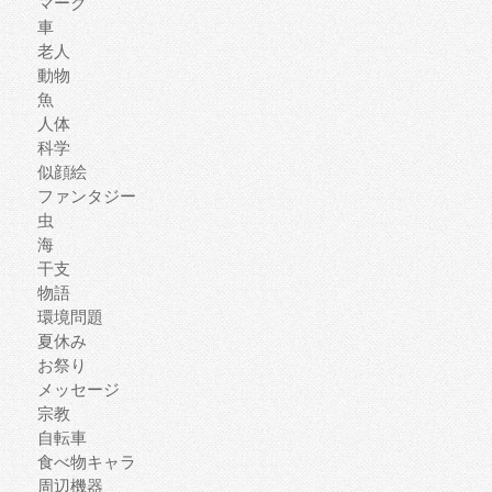
マーク
車
老人
動物
魚
人体
科学
似顔絵
ファンタジー
虫
海
干支
物語
環境問題
夏休み
お祭り
メッセージ
宗教
自転車
食べ物キャラ
周辺機器