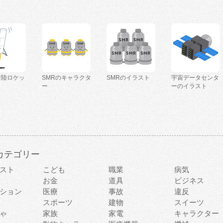
着陸ロケッ
SMRのキャラクタ
SMRのイラスト
宇宙データセンタ
ー
ーのイラスト
カテゴリー
スト
こども
職業
病気
お金
道具
ビジネス
ション
医療
事故
違反
スポーツ
建物
スイーツ
ゃ
家族
家電
キャラクター