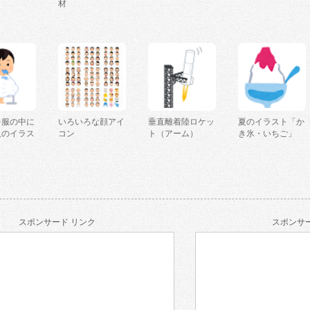
材
を服の中に
いろいろな顔アイ
垂直離着陸ロケッ
夏のイラスト「か
人のイラス
コン
ト（アーム）
き氷・いちご」
スポンサード リンク
スポンサー