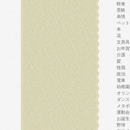
軽食
受験
表情
ペット
本
花
文房具
お年賀
介護
髪
怪我
政治
電車
幼稚園
オリン
ダンス
メタボ
運動会
お誕生
野球