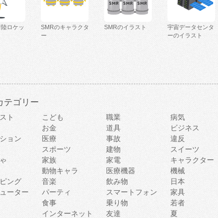
着陸ロケッ
SMRのキャラクタ
SMRのイラスト
宇宙データセンタ
ー
ーのイラスト
カテゴリー
スト
こども
職業
病気
お金
道具
ビジネス
ション
医療
事故
違反
スポーツ
建物
スイーツ
ゃ
家族
家電
キャラクター
動物キャラ
医療機器
機械
ピング
音楽
飲み物
日本
ューター
パーティ
スマートフォン
家具
食事
乗り物
若者
インターネット
友達
夏