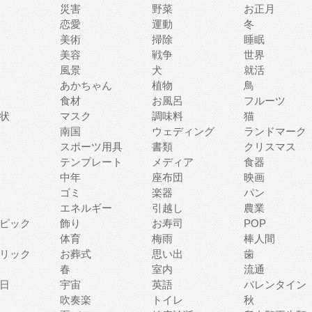
災害
野菜
お正月
恋愛
運動
冬
美術
掃除
睡眠
美容
戦争
世界
風景
犬
就活
あかちゃん
植物
鳥
食材
お風呂
フルーツ
状
マスク
調味料
猫
南国
ウェディング
ランドマーク
スポーツ用具
書類
クリスマス
テンプレート
メディア
食器
中年
座布団
映画
ゴミ
楽器
パン
エネルギー
引越し
農業
ピック
飾り
お寿司
POP
体育
梅雨
棒人間
リック
お葬式
思い出
歯
春
室内
流通
日
宇宙
英語
バレンタイン
吹奏楽
トイレ
秋