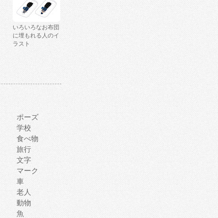
いろいろなお布団
に埋もれる人のイ
ラスト
ポーズ
学校
食べ物
旅行
文字
マーク
車
老人
動物
魚