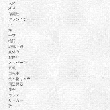
人体
科学
似顔絵
ファンタジー
虫
海
干支
物語
環境問題
夏休み
お祭り
メッセージ
宗教
自転車
食べ物キャラ
周辺機器
集合
カフェ
サッカー
歌