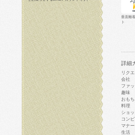
垂直離
ト
詳細
リクエ
会社
ファッ
趣味
おもち
料理
ショッ
コンピ
マナー
生活