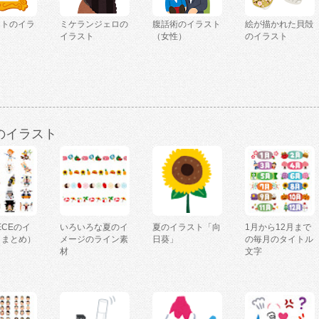
ートのイラ
ミケランジェロの
腹話術のイラスト
絵が描かれた貝殻
イラスト
（女性）
のイラスト
のイラスト
IECEのイ
いろいろな夏のイ
夏のイラスト「向
1月から12月まで
（まとめ）
メージのライン素
日葵」
の毎月のタイトル
材
文字