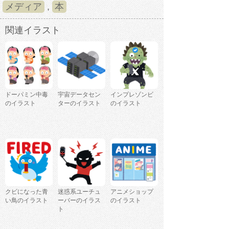
メディア
,
本
関連イラスト
ドーパミン中毒
宇宙データセン
インプレゾンビ
のイラスト
ターのイラスト
のイラスト
クビになった青
迷惑系ユーチュ
アニメショップ
い鳥のイラスト
ーバーのイラス
のイラスト
ト