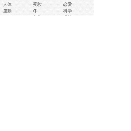
人体
受験
恋愛
運動
冬
科学
表情
美術
掃除
睡眠
似顔絵
ペット
美容
戦争
世界
ファンタジー
本
風景
犬
就活
虫
花
あかちゃん
植物
鳥
海
文房具
食材
お風呂
フルーツ
干支
お年賀状
マスク
調味料
猫
物語
介護
南国
ウェディング
ランドマーク
環境問題
髪
スポーツ用具
書類
クリスマス
夏休み
怪我
テンプレート
メディア
食器
お祭り
政治
中年
座布団
映画
メッセージ
電車
ゴミ
楽器
パン