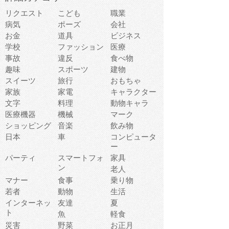
リクエスト
こども
職業
病気
ポーズ
会社
お金
道具
ビジネス
学校
ファッション
医療
事故
違反
食べ物
趣味
スポーツ
建物
スイーツ
旅行
おもちゃ
家族
家電
キャラクター
文字
料理
動物キャラ
医療機器
機械
マーク
ショッピング
音楽
飲み物
日本
車
コンピュータ
ー
パーティ
スマートフォ
家具
ン
老人
マナー
食事
乗り物
若者
動物
生活
インターネッ
友達
夏
ト
魚
軽食
災害
野菜
お正月