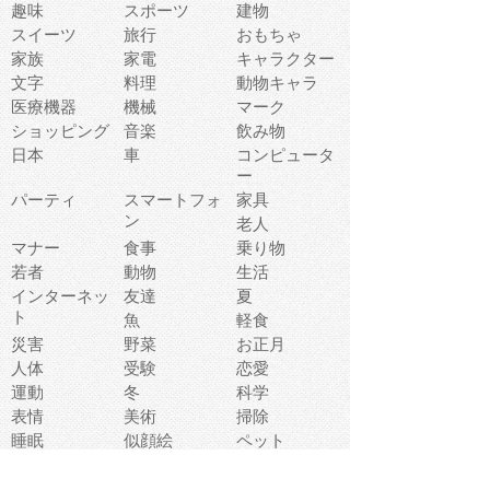
趣味
スポーツ
建物
スイーツ
旅行
おもちゃ
家族
家電
キャラクター
文字
料理
動物キャラ
医療機器
機械
マーク
ショッピング
音楽
飲み物
日本
車
コンピュータ
ー
パーティ
スマートフォ
家具
ン
老人
マナー
食事
乗り物
若者
動物
生活
インターネッ
友達
夏
ト
魚
軽食
災害
野菜
お正月
人体
受験
恋愛
運動
冬
科学
表情
美術
掃除
睡眠
似顔絵
ペット
美容
戦争
世界
ファンタジー
本
風景