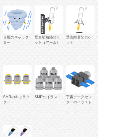
台風のキャラク
垂直離着陸ロケ
垂直離着陸ロケ
ター
ット（アーム）
ット
SMRのキャラク
SMRのイラスト
宇宙データセン
ター
ターのイラスト