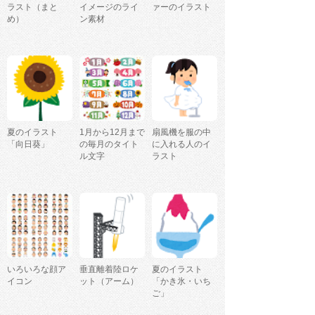
ラスト（まと
イメージのライ
ァーのイラスト
め）
ン素材
夏のイラスト
1月から12月まで
扇風機を服の中
「向日葵」
の毎月のタイト
に入れる人のイ
ル文字
ラスト
いろいろな顔ア
垂直離着陸ロケ
夏のイラスト
イコン
ット（アーム）
「かき氷・いち
ご」