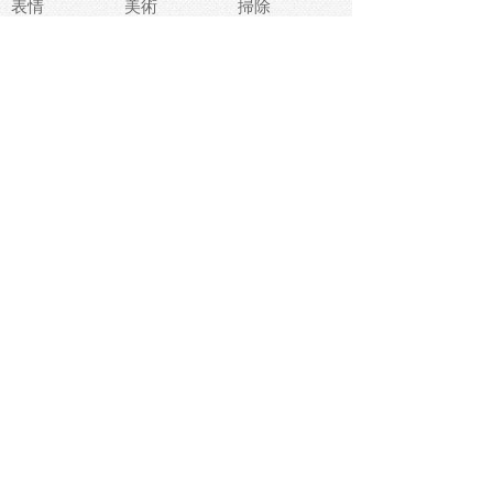
表情
美術
掃除
睡眠
似顔絵
ペット
美容
戦争
世界
ファンタジー
本
風景
犬
就活
虫
花
あかちゃん
植物
鳥
海
文房具
食材
お風呂
フルーツ
干支
お年賀状
マスク
調味料
猫
物語
介護
南国
ウェディング
ランドマーク
環境問題
髪
スポーツ用具
書類
クリスマス
夏休み
怪我
テンプレート
メディア
食器
お祭り
政治
中年
座布団
映画
メッセージ
電車
ゴミ
楽器
パン
宗教
幼稚園
エネルギー
引越し
農業
自転車
オリンピック
飾り
お寿司