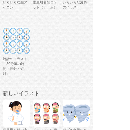
いろいろな顔ア
垂直離着陸ロケ
いろいろな漫符
イコン
ット（アーム）
のイラスト
時計のイラスト
「30分毎の時
間・長針・短
針」
新しいイラスト
扇風機を服の中
ドーパミン中毒
ダブル台風のキ