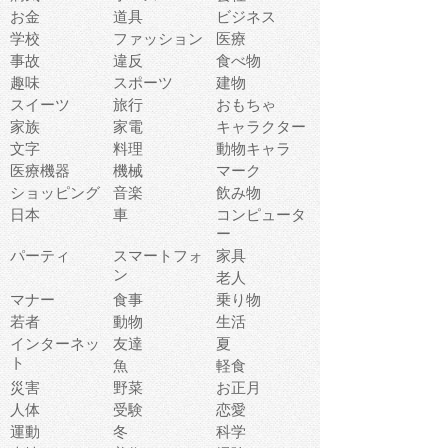
お金
道具
ビジネス
学校
ファッション
医療
事故
違反
食べ物
趣味
スポーツ
建物
スイーツ
旅行
おもちゃ
家族
家電
キャラクター
文字
料理
動物キャラ
医療機器
機械
マーク
ショッピング
音楽
飲み物
日本
車
コンピュータ
ー
パーティ
スマートフォ
家具
ン
老人
マナー
食事
乗り物
若者
動物
生活
インターネッ
友達
夏
ト
魚
軽食
災害
野菜
お正月
人体
受験
恋愛
運動
冬
科学