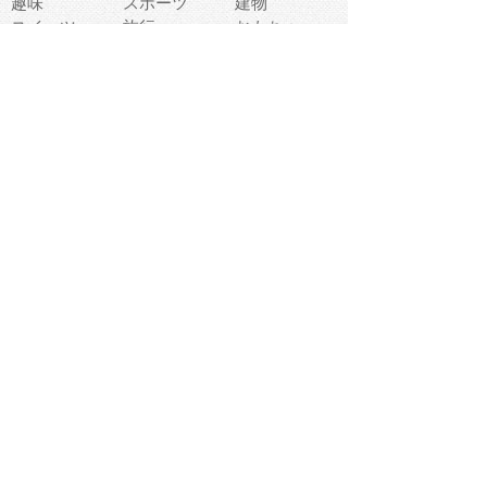
趣味
スポーツ
建物
スイーツ
旅行
おもちゃ
家族
家電
キャラクター
文字
料理
動物キャラ
医療機器
機械
マーク
ショッピング
音楽
飲み物
日本
車
コンピュータ
ー
パーティ
スマートフォ
家具
ン
老人
マナー
食事
乗り物
若者
動物
生活
インターネッ
友達
夏
ト
魚
軽食
災害
野菜
お正月
人体
受験
恋愛
運動
冬
科学
表情
美術
掃除
睡眠
似顔絵
ペット
美容
戦争
世界
ファンタジー
本
風景