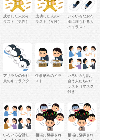
成功した人のイ
成功した人のイ
いろいろなお布
ラスト（男性）
ラスト（女性）
団に埋もれる人
のイラスト
アザラシの会社
仕事納めのイラ
いろいろな話し
員のキャラクタ
スト
合う人たちのイ
ー
ラスト（マスク
付き）
いろいろな話し
相場に翻弄され
相場に翻弄され