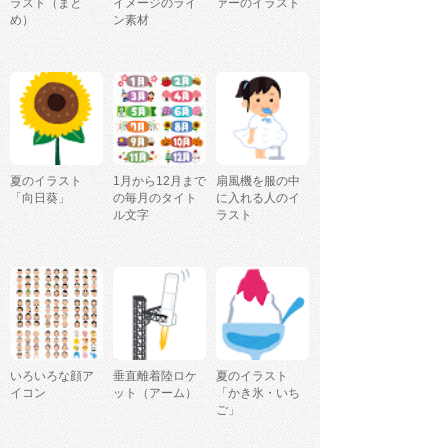
ラスト（まと
イメージのライ
ァーのイラスト
め）
ン素材
夏のイラスト
1月から12月まで
扇風機を服の中
「向日葵」
の毎月のタイト
に入れる人のイ
ル文字
ラスト
いろいろな顔ア
垂直離着陸ロケ
夏のイラスト
イコン
ット（アーム）
「かき氷・いち
ご」