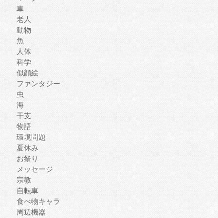
車
老人
動物
魚
人体
科学
似顔絵
ファンタジー
虫
海
干支
物語
環境問題
夏休み
お祭り
メッセージ
宗教
自転車
食べ物キャラ
周辺機器