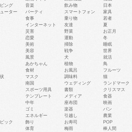
ピング
音楽
飲み物
日本
ューター
パーティ
スマートフォン
家具
食事
乗り物
若者
インターネット
友達
夏
災害
野菜
お正月
恋愛
運動
冬
美術
掃除
睡眠
美容
戦争
世界
風景
犬
就活
あかちゃん
植物
鳥
食材
お風呂
フルーツ
状
マスク
調味料
猫
南国
ウェディング
ランドマーク
スポーツ用具
書類
クリスマス
テンプレート
メディア
食器
中年
座布団
映画
ゴミ
楽器
パン
エネルギー
引越し
農業
ピック
飾り
お寿司
POP
体育
梅雨
棒人間