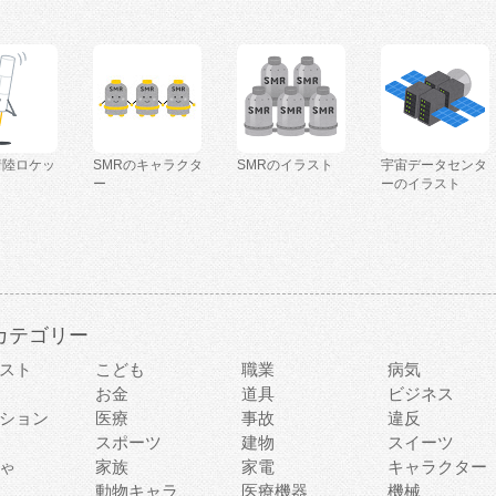
着陸ロケッ
SMRのキャラクタ
SMRのイラスト
宇宙データセンタ
ー
ーのイラスト
カテゴリー
スト
こども
職業
病気
お金
道具
ビジネス
ション
医療
事故
違反
スポーツ
建物
スイーツ
ゃ
家族
家電
キャラクター
動物キャラ
医療機器
機械