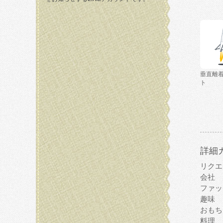
垂直離
ト
詳細
リクエ
会社
ファッ
趣味
おもち
料理