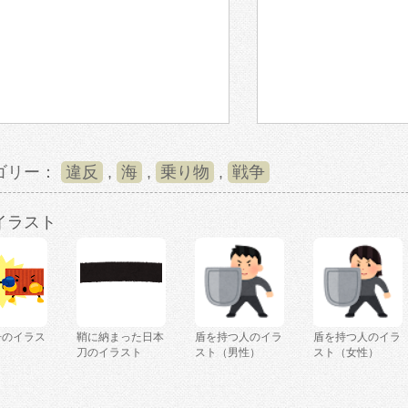
ゴリー：
違反
,
海
,
乗り物
,
戦争
イラスト
争のイラス
鞘に納まった日本
盾を持つ人のイラ
盾を持つ人のイラ
刀のイラスト
スト（男性）
スト（女性）