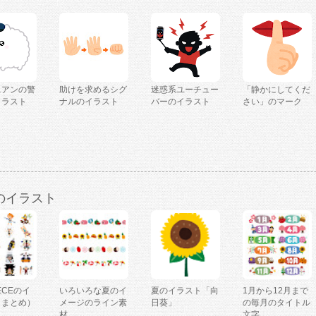
ニアンの警
助けを求めるシグ
迷惑系ユーチュー
「静かにしてくだ
イラスト
ナルのイラスト
バーのイラスト
さい」のマーク
のイラスト
IECEのイ
いろいろな夏のイ
夏のイラスト「向
1月から12月まで
（まとめ）
メージのライン素
日葵」
の毎月のタイトル
材
文字