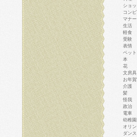
ショッ
コンピ
マナー
生活
軽食
受験
表情
ペット
本
花
文房具
お年賀
介護
髪
怪我
政治
電車
幼稚園
オリン
ダンス