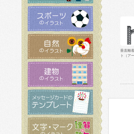
垂直離
ト（ア