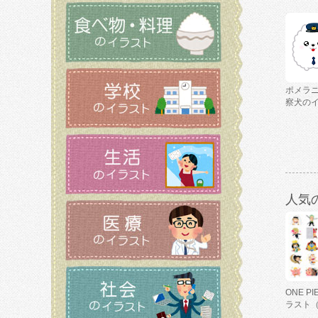
ポメラ
察犬の
人気
ONE P
ラスト