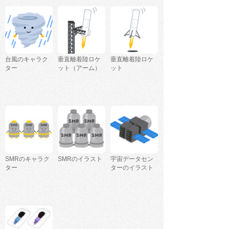
台風のキャラク
垂直離着陸ロケ
垂直離着陸ロケ
ター
ット（アーム）
ット
SMRのキャラク
SMRのイラスト
宇宙データセン
ター
ターのイラスト