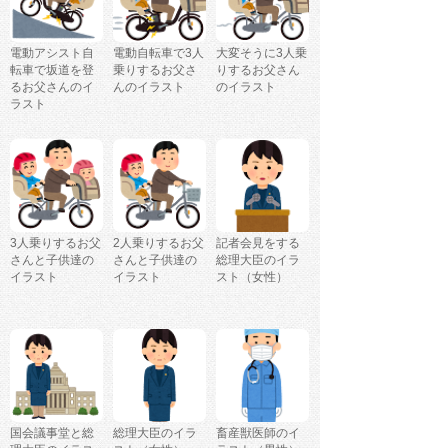
電動アシスト自
電動自転車で3人
大変そうに3人乗
転車で坂道を登
乗りするお父さ
りするお父さん
るお父さんのイ
んのイラスト
のイラスト
ラスト
3人乗りするお父
2人乗りするお父
記者会見をする
さんと子供達の
さんと子供達の
総理大臣のイラ
イラスト
イラスト
スト（女性）
国会議事堂と総
総理大臣のイラ
畜産獣医師のイ