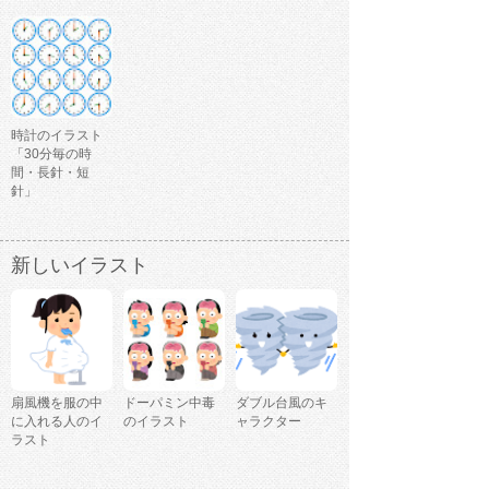
時計のイラスト
「30分毎の時
間・長針・短
針」
新しいイラスト
扇風機を服の中
ドーパミン中毒
ダブル台風のキ
に入れる人のイ
のイラスト
ャラクター
ラスト