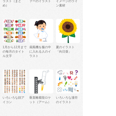
ラスト（まと
ァーのイラスト
イメージのライ
め）
ン素材
1月から12月まで
扇風機を服の中
夏のイラスト
の毎月のタイト
に入れる人のイ
「向日葵」
ル文字
ラスト
いろいろな顔ア
垂直離着陸ロケ
いろいろな漫符
イコン
ット（アーム）
のイラスト