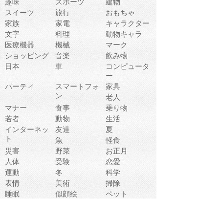
趣味
スポーツ
建物
スイーツ
旅行
おもちゃ
家族
家電
キャラクター
文字
料理
動物キャラ
医療機器
機械
マーク
ショッピング
音楽
飲み物
日本
車
コンピュータ
ー
パーティ
スマートフォ
家具
ン
老人
マナー
食事
乗り物
若者
動物
生活
インターネッ
友達
夏
ト
魚
軽食
災害
野菜
お正月
人体
受験
恋愛
運動
冬
科学
表情
美術
掃除
睡眠
似顔絵
ペット
美容
戦争
世界
ファンタジー
本
風景