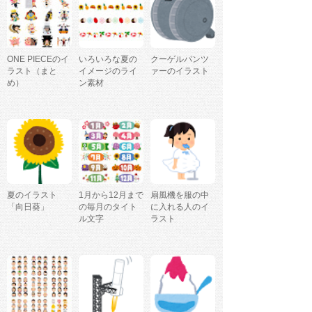
ONE PIECEのイ
いろいろな夏の
クーゲルパンツ
ラスト（まと
イメージのライ
ァーのイラスト
め）
ン素材
夏のイラスト
1月から12月まで
扇風機を服の中
「向日葵」
の毎月のタイト
に入れる人のイ
ル文字
ラスト