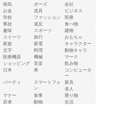
病気
ポーズ
会社
お金
道具
ビジネス
学校
ファッション
医療
事故
違反
食べ物
趣味
スポーツ
建物
スイーツ
旅行
おもちゃ
家族
家電
キャラクター
文字
料理
動物キャラ
医療機器
機械
マーク
ショッピング
音楽
飲み物
日本
車
コンピュータ
ー
パーティ
スマートフォ
家具
ン
老人
マナー
食事
乗り物
若者
動物
生活
インターネッ
友達
夏
ト
魚
軽食
災害
野菜
お正月
人体
受験
恋愛