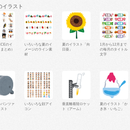
のイラスト
IECEのイ
いろいろな夏のイ
夏のイラスト「向
1月から12月まで
（まとめ）
メージのライン素
日葵」
の毎月のタイトル
材
文字
ルパンツァ
いろいろな顔アイ
垂直離着陸ロケッ
夏のイラスト「か
ラスト
コン
ト（アーム）
き氷・いちご」