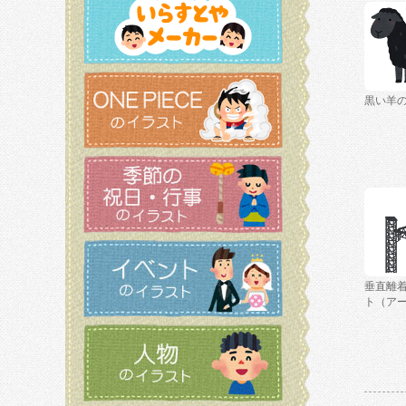
黒い羊
垂直離
ト（ア