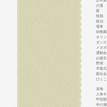
お年賀
介護
髪
怪我
政治
電車
幼稚園
オリン
ダンス
メタボ
運動会
お誕生
野球
卒業式
新社会
ぴょこ
深海
人体キ
甲殻類
年の瀬