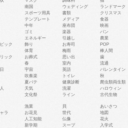
状
マスク
調味料
猫
南国
ウェディング
ランドマーク
スポーツ用具
書類
クリスマス
テンプレート
メディア
食器
中年
座布団
映画
ゴミ
楽器
パン
エネルギー
引越し
農業
ピック
飾り
お寿司
POP
体育
梅雨
棒人間
リック
お葬式
思い出
歯
春
室内
流通
日
宇宙
英語
バレンタイン
吹奏楽
トイレ
秋
夏バテ
健康診断
爬虫類両生類
人
天気
洗濯
ハロウィン
文化祭
ライン
古代生物
漁業
貝
あいさつ
ャラ
お花見
世代
地図
人工知能
仏像
花火
新学期
スープ
入学式