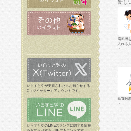
新し
扇風機
入れる
ト
いらすとやが更新されたらお知らせする
X（ツイッター）アカウントです。
垂直離
ト
いらすとやのLINEスタンプに関する情報
をお知らせするLINEアカウントです。