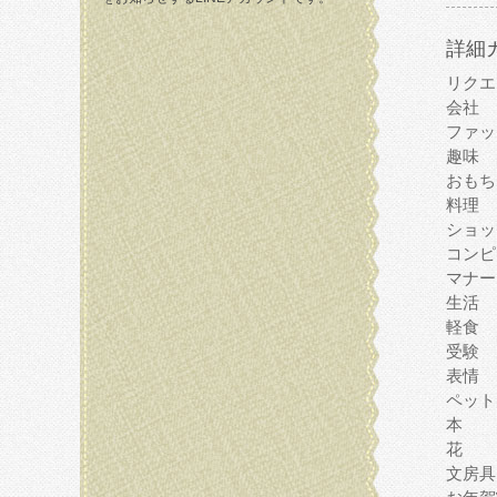
詳細
リクエ
会社
ファッ
趣味
おもち
料理
ショッ
コンピ
マナー
生活
軽食
受験
表情
ペット
本
花
文房具