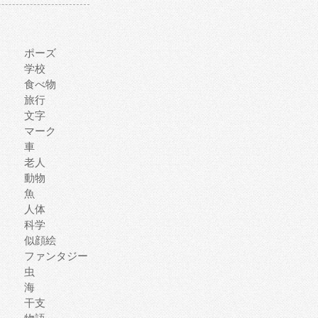
ポーズ
学校
食べ物
旅行
文字
マーク
車
老人
動物
魚
人体
科学
似顔絵
ファンタジー
虫
海
干支