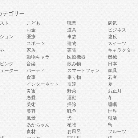
カテゴリー
スト
こども
職業
病気
お金
道具
ビジネス
ション
医療
事故
違反
スポーツ
建物
スイーツ
ゃ
家族
家電
キャラクター
動物キャラ
医療機器
機械
ピング
音楽
飲み物
日本
ューター
パーティ
スマートフォン
家具
食事
乗り物
若者
インターネット
友達
夏
災害
野菜
お正月
恋愛
運動
冬
美術
掃除
睡眠
美容
戦争
世界
風景
犬
就活
あかちゃん
植物
鳥
食材
お風呂
フルーツ