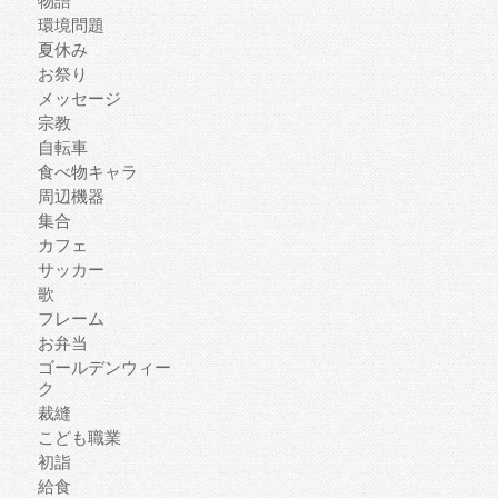
物語
環境問題
夏休み
お祭り
メッセージ
宗教
自転車
食べ物キャラ
周辺機器
集合
カフェ
サッカー
歌
フレーム
お弁当
ゴールデンウィー
ク
裁縫
こども職業
初詣
給食