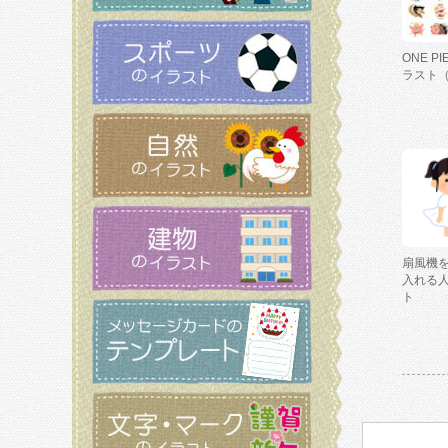
ONE P
ラスト
扇風機
入れる
ト