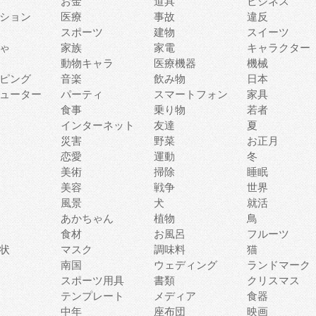
お金
道具
ビジネス
ション
医療
事故
違反
スポーツ
建物
スイーツ
ゃ
家族
家電
キャラクター
動物キャラ
医療機器
機械
ピング
音楽
飲み物
日本
ューター
パーティ
スマートフォン
家具
食事
乗り物
若者
インターネット
友達
夏
災害
野菜
お正月
恋愛
運動
冬
美術
掃除
睡眠
美容
戦争
世界
風景
犬
就活
あかちゃん
植物
鳥
食材
お風呂
フルーツ
状
マスク
調味料
猫
南国
ウェディング
ランドマーク
スポーツ用具
書類
クリスマス
テンプレート
メディア
食器
中年
座布団
映画