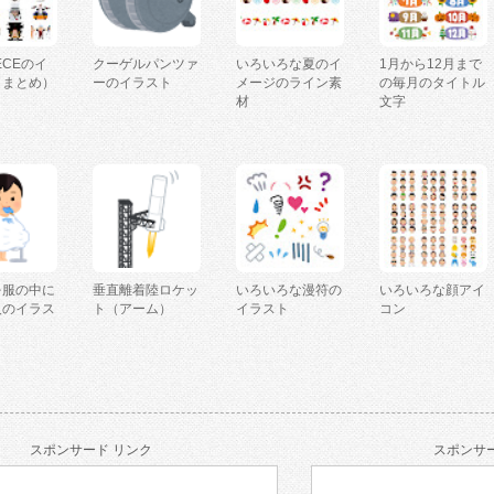
IECEのイ
クーゲルパンツァ
いろいろな夏のイ
1月から12月まで
（まとめ）
ーのイラスト
メージのライン素
の毎月のタイトル
材
文字
を服の中に
垂直離着陸ロケッ
いろいろな漫符の
いろいろな顔アイ
人のイラス
ト（アーム）
イラスト
コン
スポンサード リンク
スポンサー