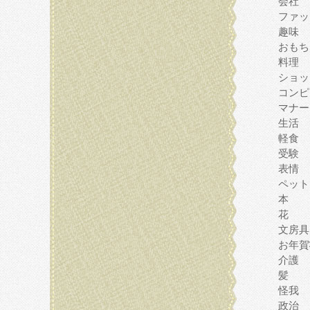
会社
ファッ
趣味
おもち
料理
ショッ
コンピ
マナー
生活
軽食
受験
表情
ペット
本
花
文房具
お年賀
介護
髪
怪我
政治