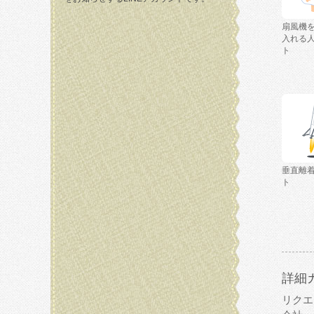
扇風機
入れる
ト
垂直離
ト
詳細
リクエ