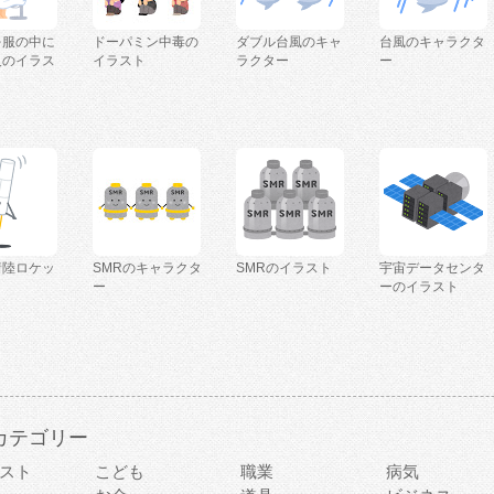
を服の中に
ドーパミン中毒の
ダブル台風のキャ
台風のキャラクタ
人のイラス
イラスト
ラクター
ー
着陸ロケッ
SMRのキャラクタ
SMRのイラスト
宇宙データセンタ
ー
ーのイラスト
カテゴリー
スト
こども
職業
病気