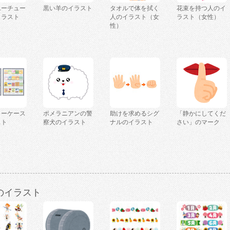
ユーチュー
黒い羊のイラスト
タオルで体を拭く
花束を持つ人のイ
イラスト
人のイラスト（女
ラスト（女性）
性）
ョーケース
ポメラニアンの警
助けを求めるシグ
「静かにしてくだ
スト
察犬のイラスト
ナルのイラスト
さい」のマーク
のイラスト