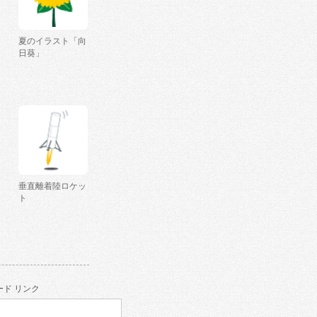
夏のイラスト「向
日葵」
垂直離着陸ロケッ
ト
ド リンク