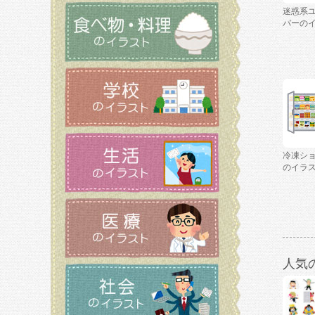
迷惑系
バーの
冷凍シ
のイラ
人気