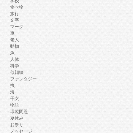
学校
食べ物
旅行
文字
マーク
車
老人
動物
魚
人体
科学
似顔絵
ファンタジー
虫
海
干支
物語
環境問題
夏休み
お祭り
メッセージ