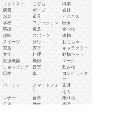
リクエスト
こども
職業
病気
ポーズ
会社
お金
道具
ビジネス
学校
ファッション
医療
事故
違反
食べ物
趣味
スポーツ
建物
スイーツ
旅行
おもちゃ
家族
家電
キャラクター
文字
料理
動物キャラ
医療機器
機械
マーク
ショッピング
音楽
飲み物
日本
車
コンピュータ
ー
パーティ
スマートフォ
家具
ン
老人
マナー
食事
乗り物
若者
動物
生活
インターネッ
友達
夏
ト
魚
軽食
災害
野菜
お正月