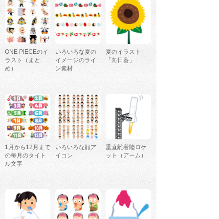
ONE PIECEのイ
いろいろな夏の
夏のイラスト
ラスト（まと
イメージのライ
「向日葵」
め）
ン素材
1月から12月まで
いろいろな顔ア
垂直離着陸ロケ
の毎月のタイト
イコン
ット（アーム）
ル文字