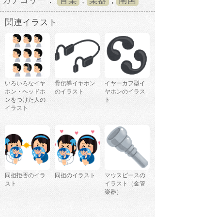
カテゴリー：
音楽
,
楽器
,
南国
関連イラスト
いろいろなイヤ
骨伝導イヤホン
イヤーカフ型イ
ホン・ヘッドホ
のイラスト
ヤホンのイラス
ンをつけた人の
ト
イラスト
同担拒否のイラ
同担のイラスト
マウスピースの
スト
イラスト（金管
楽器）