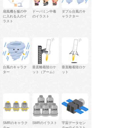
扇風機を服の中
ドーパミン中毒
ダブル台風のキ
に入れる人のイ
のイラスト
ャラクター
ラスト
台風のキャラク
垂直離着陸ロケ
垂直離着陸ロケ
ター
ット（アーム）
ット
SMRのキャラク
SMRのイラスト
宇宙データセン
ター
ターのイラスト