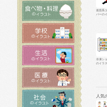
迷惑系
バーの
冷凍シ
のイラ
人気