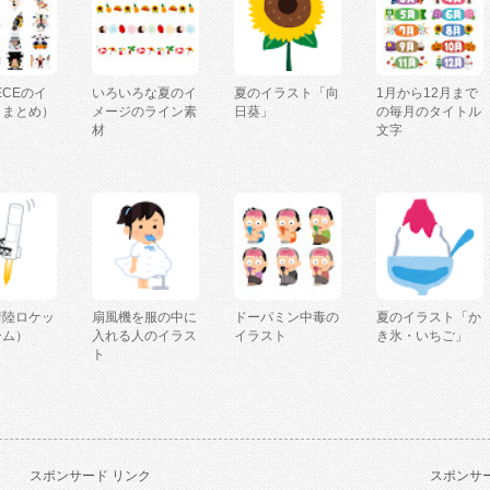
IECEのイ
いろいろな夏のイ
夏のイラスト「向
1月から12月まで
（まとめ）
メージのライン素
日葵」
の毎月のタイトル
材
文字
着陸ロケッ
扇風機を服の中に
ドーパミン中毒の
夏のイラスト「か
ーム）
入れる人のイラス
イラスト
き氷・いちご」
ト
スポンサード リンク
スポンサー