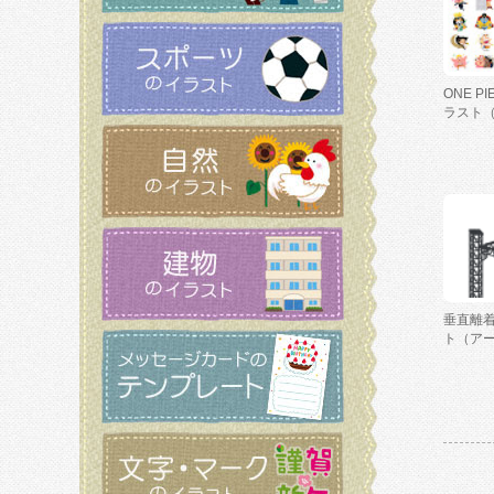
ONE P
ラスト
垂直離
ト（ア