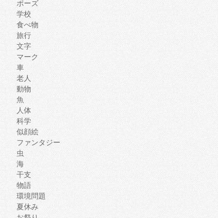
ポーズ
学校
食べ物
旅行
文字
マーク
車
老人
動物
魚
人体
科学
似顔絵
ファンタジー
虫
海
干支
物語
環境問題
夏休み
お祭り