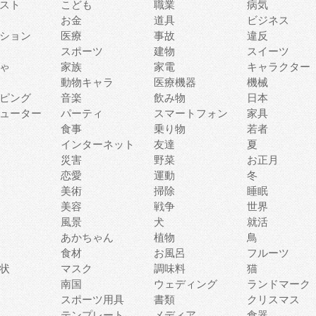
スト
こども
職業
病気
お金
道具
ビジネス
ション
医療
事故
違反
スポーツ
建物
スイーツ
ゃ
家族
家電
キャラクター
動物キャラ
医療機器
機械
ピング
音楽
飲み物
日本
ューター
パーティ
スマートフォン
家具
食事
乗り物
若者
インターネット
友達
夏
災害
野菜
お正月
恋愛
運動
冬
美術
掃除
睡眠
美容
戦争
世界
風景
犬
就活
あかちゃん
植物
鳥
食材
お風呂
フルーツ
状
マスク
調味料
猫
南国
ウェディング
ランドマーク
スポーツ用具
書類
クリスマス
テンプレート
メディア
食器