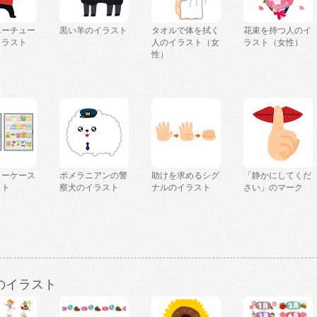
ユーチュー
黒い羊のイラスト
タオルで体を拭く
花束を持つ人のイ
イラスト
人のイラスト（女
ラスト（女性）
性）
ョーケース
ポメラニアンの警
助けを求めるシグ
「静かにしてくだ
スト
察犬のイラスト
ナルのイラスト
さい」のマーク
のイラスト