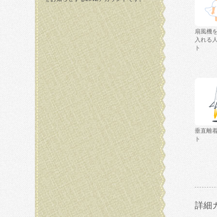
扇風機
入れる
ト
垂直離
ト
詳細