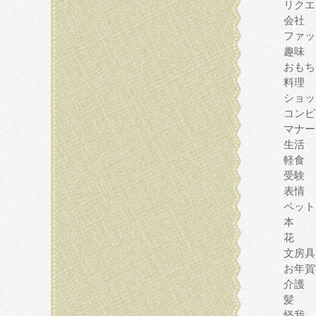
リクエ
会社
ファッ
趣味
おもち
料理
ショッ
コンピ
マナー
生活
軽食
受験
表情
ペット
本
花
文房具
お年賀
介護
髪
怪我