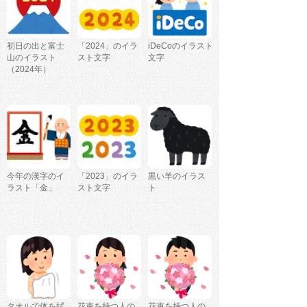
初日の出と富士
「2024」のイラ
iDeCoのイラスト
山のイラスト
スト文字
文字
（2024年）
今年の漢字のイ
「2023」のイラ
黒い羊のイラス
ラスト「金」
スト文字
ト
タオルで体を拭
花束を持つ人の
花束を持つ人の