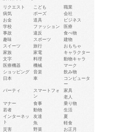
リクエスト
こども
職業
病気
ポーズ
会社
お金
道具
ビジネス
学校
ファッション
医療
事故
違反
食べ物
趣味
スポーツ
建物
スイーツ
旅行
おもちゃ
家族
家電
キャラクター
文字
料理
動物キャラ
医療機器
機械
マーク
ショッピング
音楽
飲み物
日本
車
コンピュータ
ー
パーティ
スマートフォ
家具
ン
老人
マナー
食事
乗り物
若者
動物
生活
インターネッ
友達
夏
ト
魚
軽食
災害
野菜
お正月