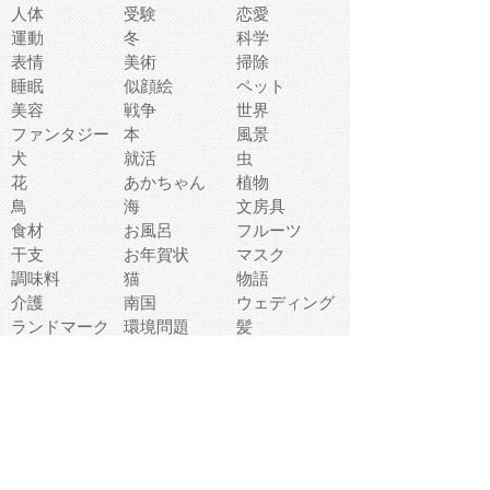
人体
受験
恋愛
運動
冬
科学
表情
美術
掃除
睡眠
似顔絵
ペット
美容
戦争
世界
ファンタジー
本
風景
犬
就活
虫
花
あかちゃん
植物
鳥
海
文房具
食材
お風呂
フルーツ
干支
お年賀状
マスク
調味料
猫
物語
介護
南国
ウェディング
ランドマーク
環境問題
髪
スポーツ用具
書類
クリスマス
夏休み
怪我
テンプレート
メディア
食器
お祭り
政治
中年
座布団
映画
メッセージ
電車
ゴミ
楽器
パン