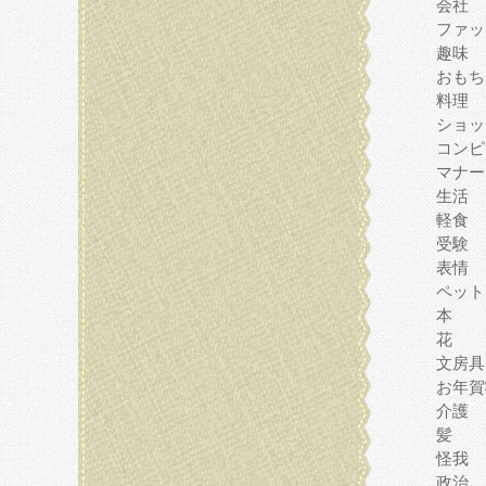
会社
ファッ
趣味
おもち
料理
ショッ
コンピ
マナー
生活
軽食
受験
表情
ペット
本
花
文房具
お年賀
介護
髪
怪我
政治