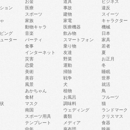
お金
道具
ビジネス
ション
医療
事故
違反
スポーツ
建物
スイーツ
ゃ
家族
家電
キャラクター
動物キャラ
医療機器
機械
ピング
音楽
飲み物
日本
ューター
パーティ
スマートフォン
家具
食事
乗り物
若者
インターネット
友達
夏
災害
野菜
お正月
恋愛
運動
冬
美術
掃除
睡眠
美容
戦争
世界
風景
犬
就活
あかちゃん
植物
鳥
食材
お風呂
フルーツ
状
マスク
調味料
猫
南国
ウェディング
ランドマーク
スポーツ用具
書類
クリスマス
テンプレート
メディア
食器
中年
座布団
映画