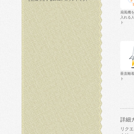
扇風機
入れる
ト
垂直離
ト
詳細
リクエ