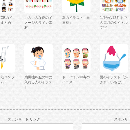
IECEのイ
いろいろな夏のイ
夏のイラスト「向
1月から12月まで
（まとめ）
メージのライン素
日葵」
の毎月のタイトル
材
文字
着陸ロケッ
扇風機を服の中に
ドーパミン中毒の
夏のイラスト「か
ーム）
入れる人のイラス
イラスト
き氷・いちご」
ト
スポンサード リンク
スポンサー