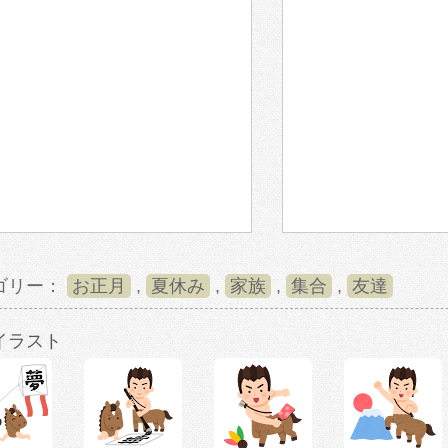
ゴリー：
お正月
,
夏休み
,
家族
,
集合
,
友達
イラスト