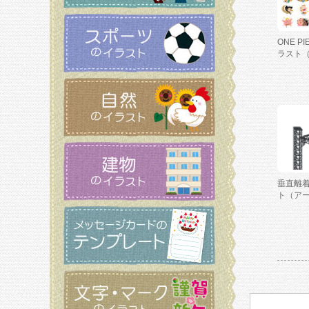
ONE P
ラスト
垂直離
ト（ア