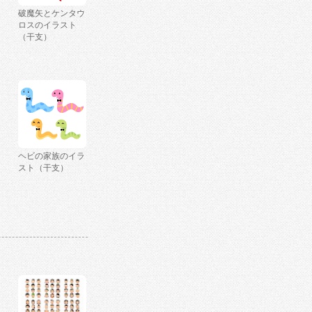
破魔矢とケンタウ
ロスのイラスト
（干支）
ヘビの家族のイラ
スト（干支）