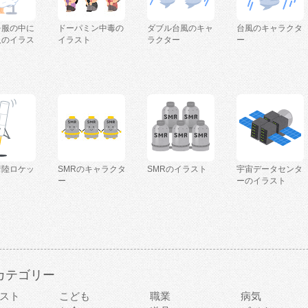
を服の中に
ドーパミン中毒の
ダブル台風のキャ
台風のキャラクタ
人のイラス
イラスト
ラクター
ー
着陸ロケッ
SMRのキャラクタ
SMRのイラスト
宇宙データセンタ
ー
ーのイラスト
カテゴリー
スト
こども
職業
病気