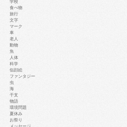
学校
食べ物
旅行
文字
マーク
車
老人
動物
魚
人体
科学
似顔絵
ファンタジー
虫
海
干支
物語
環境問題
夏休み
お祭り
メッセージ