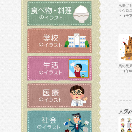
凧揚げ
タウロ
ト（干
馬の兄
ト（午
人気