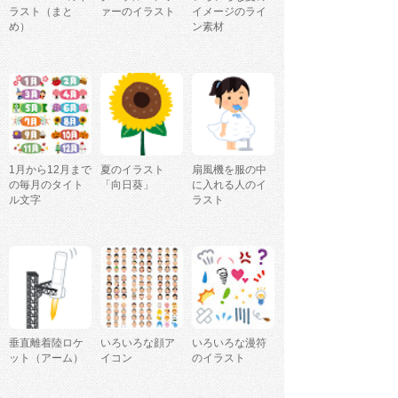
ラスト（まと
ァーのイラスト
イメージのライ
め）
ン素材
1月から12月まで
夏のイラスト
扇風機を服の中
の毎月のタイト
「向日葵」
に入れる人のイ
ル文字
ラスト
垂直離着陸ロケ
いろいろな顔ア
いろいろな漫符
ット（アーム）
イコン
のイラスト