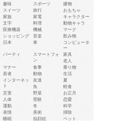
趣味
スポーツ
建物
スイーツ
旅行
おもちゃ
家族
家電
キャラクター
文字
料理
動物キャラ
医療機器
機械
マーク
ショッピング
音楽
飲み物
日本
車
コンピュータ
ー
パーティ
スマートフォ
家具
ン
老人
マナー
食事
乗り物
若者
動物
生活
インターネッ
友達
夏
ト
魚
軽食
災害
野菜
お正月
人体
受験
恋愛
運動
冬
科学
表情
美術
掃除
睡眠
似顔絵
ペット
美容
戦争
世界