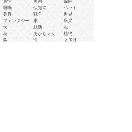
表情
美術
掃除
睡眠
似顔絵
ペット
美容
戦争
世界
ファンタジー
本
風景
犬
就活
虫
花
あかちゃん
植物
鳥
海
文房具
食材
お風呂
フルーツ
干支
お年賀状
マスク
調味料
猫
物語
介護
南国
ウェディング
ランドマーク
環境問題
髪
スポーツ用具
書類
クリスマス
夏休み
怪我
テンプレート
メディア
食器
お祭り
政治
中年
座布団
映画
メッセージ
電車
ゴミ
楽器
パン
宗教
幼稚園
エネルギー
引越し
農業
自転車
オリンピック
飾り
お寿司