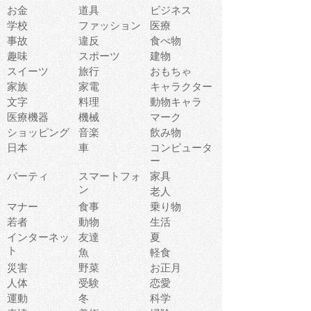
お金
道具
ビジネス
学校
ファッション
医療
事故
違反
食べ物
趣味
スポーツ
建物
スイーツ
旅行
おもちゃ
家族
家電
キャラクター
文字
料理
動物キャラ
医療機器
機械
マーク
ショッピング
音楽
飲み物
日本
車
コンピュータ
ー
パーティ
スマートフォ
家具
ン
老人
マナー
食事
乗り物
若者
動物
生活
インターネッ
友達
夏
ト
魚
軽食
災害
野菜
お正月
人体
受験
恋愛
運動
冬
科学