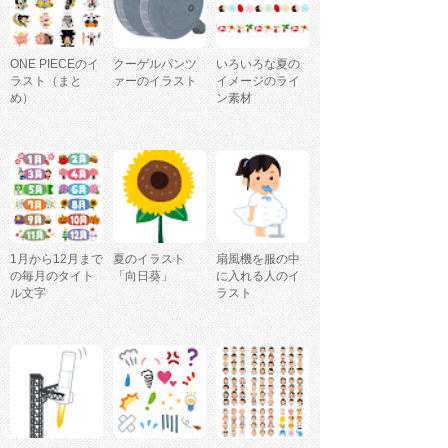
ONE PIECEのイ
クーゲルパンツ
いろいろな夏の
ラスト（まと
ァーのイラスト
イメージのライ
め）
ン素材
1月から12月まで
夏のイラスト
扇風機を服の中
の毎月のタイト
「向日葵」
に入れる人のイ
ル文字
ラスト