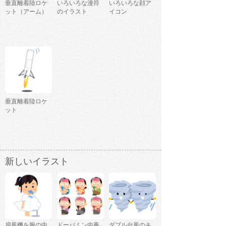
垂直離着陸ロケ
いろいろな漫符
いろいろな顔ア
ット（アーム）
のイラスト
イコン
垂直離着陸ロケ
ット
新しいイラスト
扇風機を服の中
ドーパミン中毒
ダブル台風のキ