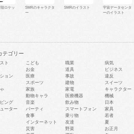
着陸ロケッ
SMRのキャラクタ
SMRのイラスト
宇宙データセンタ
ー
ーのイラスト
カテゴリー
スト
こども
職業
病気
お金
道具
ビジネス
ション
医療
事故
違反
スポーツ
建物
スイーツ
ゃ
家族
家電
キャラクター
動物キャラ
医療機器
機械
ピング
音楽
飲み物
日本
ューター
パーティ
スマートフォン
家具
食事
乗り物
若者
インターネット
友達
夏
災害
野菜
お正月