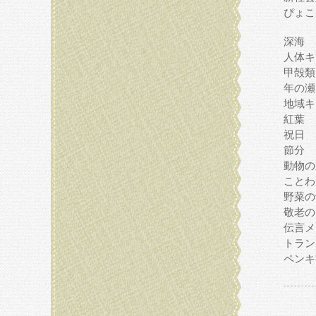
ぴょこ
深海
人体キ
甲殻類
年の瀬
地域キ
紅葉
祝日
節分
動物の
ことわ
野菜の
敬老の
伝言メ
トラン
ペンキ