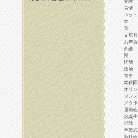
受験
表情
ペット
本
花
文房具
お年賀
介護
髪
怪我
政治
電車
幼稚園
オリン
ダンス
メタボ
運動会
お誕生
野球
卒業式
新社会