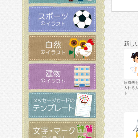
新し
扇風機
入れる
ト