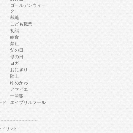
ゴールデンウィー
ク
裁縫
こども職業
初詣
給食
禁止
父の日
母の日
ヨガ
おにぎり
陸上
ゆめかわ
アマビエ
一筆箋
ード
エイプリルフール
ド リンク