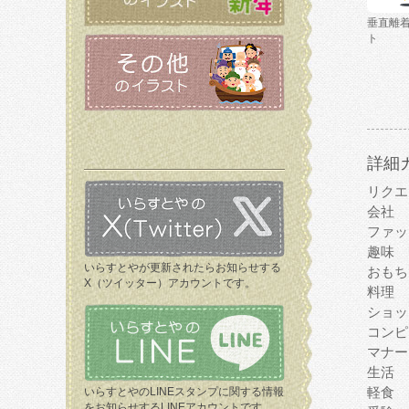
垂直離
ト
詳細
リクエ
会社
ファッ
趣味
いらすとやが更新されたらお知らせする
おもち
X（ツイッター）アカウントです。
料理
ショッ
コンピ
マナー
生活
軽食
いらすとやのLINEスタンプに関する情報
をお知らせするLINEアカウントです。