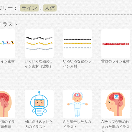
ゴリー：
ライン
,
人体
イラスト
ライン素材
いろいろな鎖のラ
いろいろな鎖のラ
雷紋のライン素材
）
イン素材（波型）
イン素材
の脳のイラ
AIに取り込まれた
AIと融合した人の
AIチップが埋め込
前頭側頭
人のイラスト
イラスト
まれた脳のイラス
ト