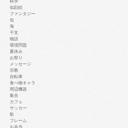
科学
似顔絵
ファンタジー
虫
海
干支
物語
環境問題
夏休み
お祭り
メッセージ
宗教
自転車
食べ物キャラ
周辺機器
集合
カフェ
サッカー
歌
フレーム
お弁当