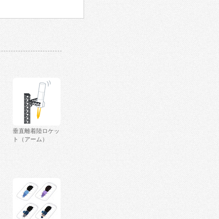
垂直離着陸ロケッ
ト（アーム）