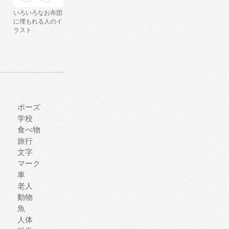
いろいろなお布団
に埋もれる人のイ
ラスト
ポーズ
学校
食べ物
旅行
文字
マーク
車
老人
動物
魚
人体