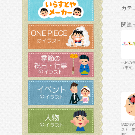
カテ
関連
ヘビの
（干支
認知症
スト（
型）