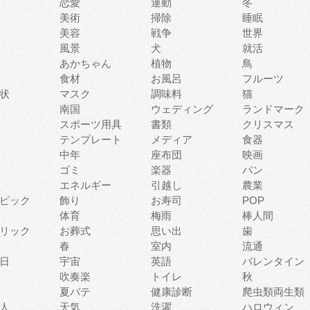
恋愛
運動
冬
美術
掃除
睡眠
美容
戦争
世界
風景
犬
就活
あかちゃん
植物
鳥
食材
お風呂
フルーツ
状
マスク
調味料
猫
南国
ウェディング
ランドマーク
スポーツ用具
書類
クリスマス
テンプレート
メディア
食器
中年
座布団
映画
ゴミ
楽器
パン
エネルギー
引越し
農業
ピック
飾り
お寿司
POP
体育
梅雨
棒人間
リック
お葬式
思い出
歯
春
室内
流通
日
宇宙
英語
バレンタイン
吹奏楽
トイレ
秋
夏バテ
健康診断
爬虫類両生類
人
天気
洗濯
ハロウィン