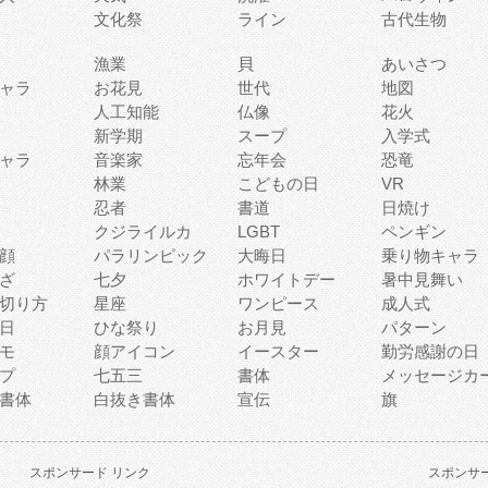
文化祭
ライン
古代生物
漁業
貝
あいさつ
ャラ
お花見
世代
地図
人工知能
仏像
花火
新学期
スープ
入学式
ャラ
音楽家
忘年会
恐竜
林業
こどもの日
VR
忍者
書道
日焼け
クジライルカ
LGBT
ペンギン
顔
パラリンピック
大晦日
乗り物キャラ
ざ
七夕
ホワイトデー
暑中見舞い
切り方
星座
ワンピース
成人式
日
ひな祭り
お月見
パターン
モ
顔アイコン
イースター
勤労感謝の日
プ
七五三
書体
メッセージカ
書体
白抜き書体
宣伝
旗
スポンサード リンク
スポンサー