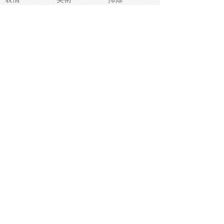
睡眠
似顔絵
ペット
美容
戦争
世界
ファンタジー
本
風景
犬
就活
虫
花
あかちゃん
植物
鳥
海
文房具
食材
お風呂
フルーツ
干支
お年賀状
マスク
調味料
猫
物語
介護
南国
ウェディング
ランドマーク
環境問題
髪
スポーツ用具
書類
クリスマス
夏休み
怪我
テンプレート
メディア
食器
お祭り
政治
中年
座布団
映画
メッセージ
電車
ゴミ
楽器
パン
宗教
幼稚園
エネルギー
引越し
農業
自転車
オリンピック
飾り
お寿司