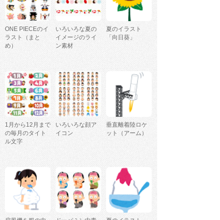
ONE PIECEのイ
いろいろな夏の
夏のイラスト
ラスト（まと
イメージのライ
「向日葵」
め）
ン素材
1月から12月まで
いろいろな顔ア
垂直離着陸ロケ
の毎月のタイト
イコン
ット（アーム）
ル文字