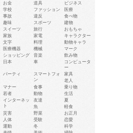
お金
道具
ビジネス
学校
ファッション
医療
事故
違反
食べ物
趣味
スポーツ
建物
スイーツ
旅行
おもちゃ
家族
家電
キャラクター
文字
料理
動物キャラ
医療機器
機械
マーク
ショッピング
音楽
飲み物
日本
車
コンピュータ
ー
パーティ
スマートフォ
家具
ン
老人
マナー
食事
乗り物
若者
動物
生活
インターネッ
友達
夏
ト
魚
軽食
災害
野菜
お正月
人体
受験
恋愛
運動
冬
科学
表情
美術
掃除