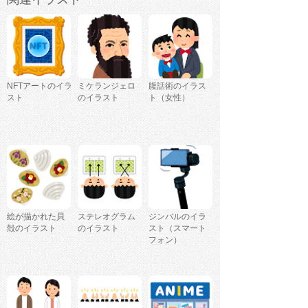
NFTアートのイラ
ミケランジェロ
腹話術のイラス
スト
のイラスト
ト（女性）
絵が描かれた貝
ステレオグラム
ジンバルのイラ
殻のイラスト
のイラスト
スト（スマート
フォン）