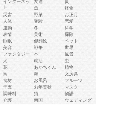
インターネッ
友達
夏
ト
魚
軽食
災害
野菜
お正月
人体
受験
恋愛
運動
冬
科学
表情
美術
掃除
睡眠
似顔絵
ペット
美容
戦争
世界
ファンタジー
本
風景
犬
就活
虫
花
あかちゃん
植物
鳥
海
文房具
食材
お風呂
フルーツ
干支
お年賀状
マスク
調味料
猫
物語
介護
南国
ウェディング
ランドマーク
環境問題
髪
スポーツ用具
書類
クリスマス
夏休み
怪我
テンプレート
メディア
食器
お祭り
政治
中年
座布団