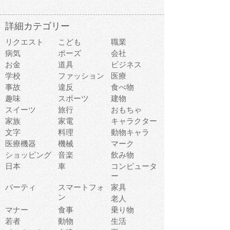
詳細カテゴリー
リクエスト
こども
職業
病気
ポーズ
会社
お金
道具
ビジネス
学校
ファッション
医療
事故
違反
食べ物
趣味
スポーツ
建物
スイーツ
旅行
おもちゃ
家族
家電
キャラクター
文字
料理
動物キャラ
医療機器
機械
マーク
ショッピング
音楽
飲み物
日本
車
コンピュータ
ー
パーティ
スマートフォ
家具
ン
老人
マナー
食事
乗り物
若者
動物
生活