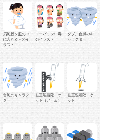
扇風機を服の中
ドーパミン中毒
ダブル台風のキ
に入れる人のイ
のイラスト
ャラクター
ラスト
台風のキャラク
垂直離着陸ロケ
垂直離着陸ロケ
ター
ット（アーム）
ット