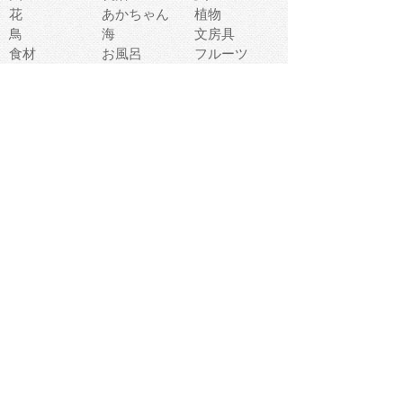
花
あかちゃん
植物
鳥
海
文房具
食材
お風呂
フルーツ
干支
お年賀状
マスク
調味料
猫
物語
介護
南国
ウェディング
ランドマーク
環境問題
髪
スポーツ用具
書類
クリスマス
夏休み
怪我
テンプレート
メディア
食器
お祭り
政治
中年
座布団
映画
メッセージ
電車
ゴミ
楽器
パン
宗教
幼稚園
エネルギー
引越し
農業
自転車
オリンピック
飾り
お寿司
POP
食べ物キャラ
ダンス
体育
梅雨
棒人間
周辺機器
メタボリック
お葬式
思い出
歯
集合