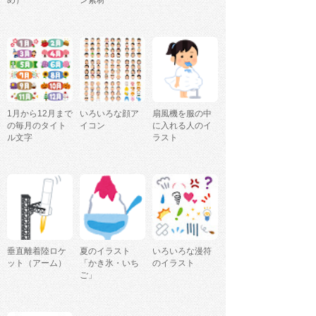
め）
ン素材
1月から12月まで
いろいろな顔ア
扇風機を服の中
の毎月のタイト
イコン
に入れる人のイ
ル文字
ラスト
垂直離着陸ロケ
夏のイラスト
いろいろな漫符
ット（アーム）
「かき氷・いち
のイラスト
ご」