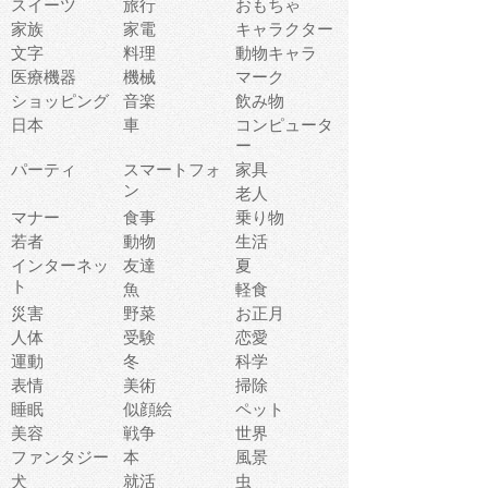
スイーツ
旅行
おもちゃ
家族
家電
キャラクター
文字
料理
動物キャラ
医療機器
機械
マーク
ショッピング
音楽
飲み物
日本
車
コンピュータ
ー
パーティ
スマートフォ
家具
ン
老人
マナー
食事
乗り物
若者
動物
生活
インターネッ
友達
夏
ト
魚
軽食
災害
野菜
お正月
人体
受験
恋愛
運動
冬
科学
表情
美術
掃除
睡眠
似顔絵
ペット
美容
戦争
世界
ファンタジー
本
風景
犬
就活
虫