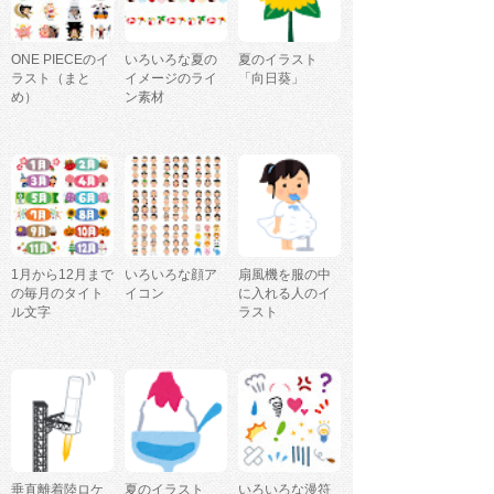
ONE PIECEのイ
いろいろな夏の
夏のイラスト
ラスト（まと
イメージのライ
「向日葵」
め）
ン素材
1月から12月まで
いろいろな顔ア
扇風機を服の中
の毎月のタイト
イコン
に入れる人のイ
ル文字
ラスト
垂直離着陸ロケ
夏のイラスト
いろいろな漫符