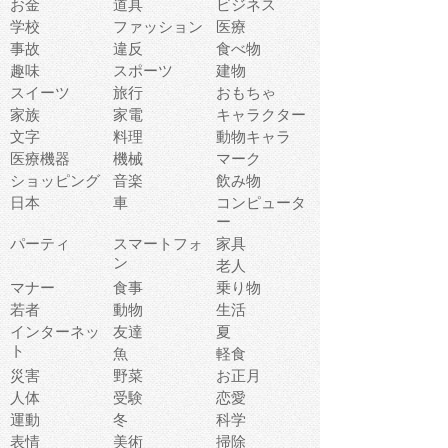
お金
道具
ビジネス
学校
ファッション
医療
事故
違反
食べ物
趣味
スポーツ
建物
スイーツ
旅行
おもちゃ
家族
家電
キャラクター
文字
料理
動物キャラ
医療機器
機械
マーク
ショッピング
音楽
飲み物
日本
車
コンピュータ
ー
パーティ
スマートフォ
家具
ン
老人
マナー
食事
乗り物
若者
動物
生活
インターネッ
友達
夏
ト
魚
軽食
災害
野菜
お正月
人体
受験
恋愛
運動
冬
科学
表情
美術
掃除