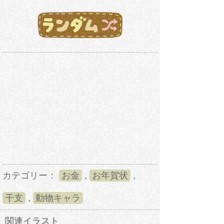
カテゴリー：
お金
,
お年賀状
,
干支
,
動物キャラ
関連イラスト