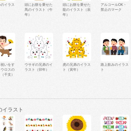
ルのイラス
頭にお餅を乗せた
頭にお餅を乗せた
アルコールOK・
馬のイラスト（午
龍のイラスト（辰
禁止のマーク
年）
年）
お祝いをす
ウサギの兄弟のイ
虎の兄弟のイラス
路上飲みのイラス
タウロスの
ラスト（卯年）
ト（寅年）
ト
ト（干支）
のイラスト