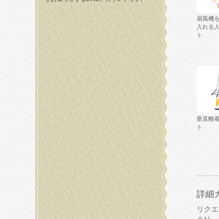
扇風機
入れる
ト
垂直離
ト
詳細
リクエ