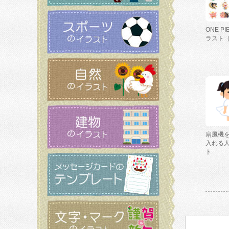
ONE P
ラスト
扇風機
入れる
ト