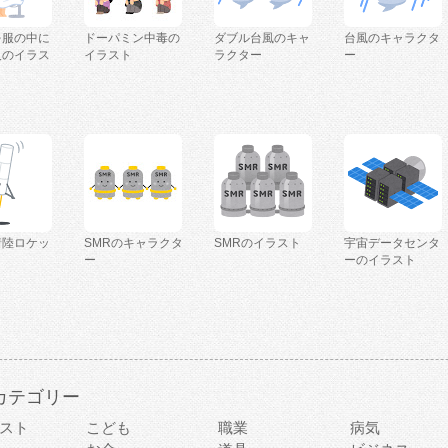
を服の中に
ドーパミン中毒の
ダブル台風のキャ
台風のキャラクタ
人のイラス
イラスト
ラクター
ー
着陸ロケッ
SMRのキャラクタ
SMRのイラスト
宇宙データセンタ
ー
ーのイラスト
カテゴリー
スト
こども
職業
病気