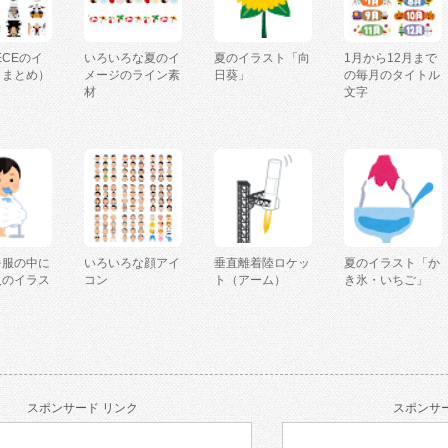
IECEのイ
いろいろな夏のイ
夏のイラスト「向
1月から12月まで
（まとめ）
メージのライン素
日葵」
の毎月のタイトル
材
文字
を服の中に
いろいろな顔アイ
垂直離着陸ロケッ
夏のイラスト「か
人のイラス
コン
ト（アーム）
き氷・いちご」
スポンサード リンク
スポンサー