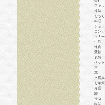
会社
ファッ
趣味
おもち
料理
ショッ
コンピ
マナー
生活
軽食
受験
表情
ペット
本
花
文房具
お年賀
介護
髪
怪我
政治