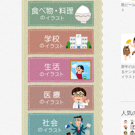
瓶ビー
ト
新年の
るケン
イラス
人気