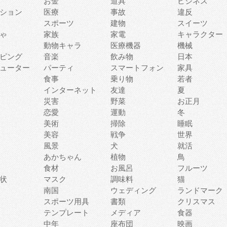
お金
道具
ビジネス
ション
医療
事故
違反
スポーツ
建物
スイーツ
ゃ
家族
家電
キャラクター
動物キャラ
医療機器
機械
ピング
音楽
飲み物
日本
ューター
パーティ
スマートフォン
家具
食事
乗り物
若者
インターネット
友達
夏
災害
野菜
お正月
恋愛
運動
冬
美術
掃除
睡眠
美容
戦争
世界
風景
犬
就活
あかちゃん
植物
鳥
食材
お風呂
フルーツ
状
マスク
調味料
猫
南国
ウェディング
ランドマーク
スポーツ用具
書類
クリスマス
テンプレート
メディア
食器
中年
座布団
映画