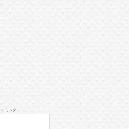
。
ド リンク