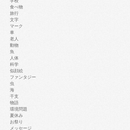
学校
食べ物
旅行
文字
マーク
車
老人
動物
魚
人体
科学
似顔絵
ファンタジー
虫
海
干支
物語
環境問題
夏休み
お祭り
メッセージ