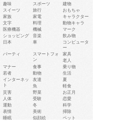
趣味
スポーツ
建物
スイーツ
旅行
おもちゃ
家族
家電
キャラクター
文字
料理
動物キャラ
医療機器
機械
マーク
ショッピング
音楽
飲み物
日本
車
コンピュータ
ー
パーティ
スマートフォ
家具
ン
老人
マナー
食事
乗り物
若者
動物
生活
インターネッ
友達
夏
ト
魚
軽食
災害
野菜
お正月
人体
受験
恋愛
運動
冬
科学
表情
美術
掃除
睡眠
似顔絵
ペット
美容
戦争
世界