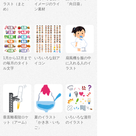
ラスト（まと
イメージのライ
「向日葵」
め）
ン素材
1月から12月まで
いろいろな顔ア
扇風機を服の中
の毎月のタイト
イコン
に入れる人のイ
ル文字
ラスト
垂直離着陸ロケ
夏のイラスト
いろいろな漫符
ット（アーム）
「かき氷・いち
のイラスト
ご」