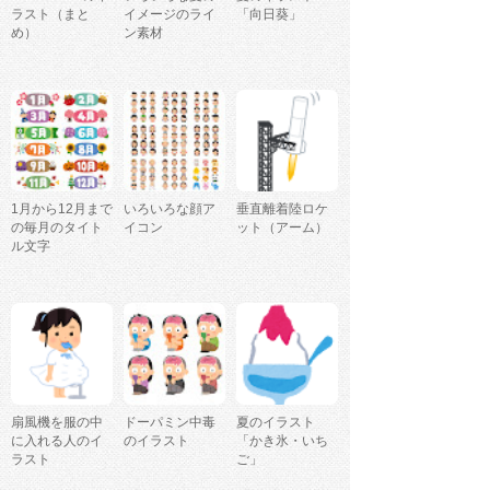
ラスト（まと
イメージのライ
「向日葵」
め）
ン素材
1月から12月まで
いろいろな顔ア
垂直離着陸ロケ
の毎月のタイト
イコン
ット（アーム）
ル文字
扇風機を服の中
ドーパミン中毒
夏のイラスト
に入れる人のイ
のイラスト
「かき氷・いち
ラスト
ご」