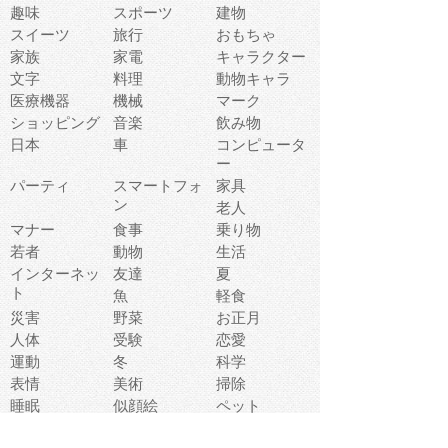
趣味
スポーツ
建物
スイーツ
旅行
おもちゃ
家族
家電
キャラクター
文字
料理
動物キャラ
医療機器
機械
マーク
ショッピング
音楽
飲み物
日本
車
コンピュータ
ー
パーティ
スマートフォ
家具
ン
老人
マナー
食事
乗り物
若者
動物
生活
インターネッ
友達
夏
ト
魚
軽食
災害
野菜
お正月
人体
受験
恋愛
運動
冬
科学
表情
美術
掃除
睡眠
似顔絵
ペット
美容
戦争
世界