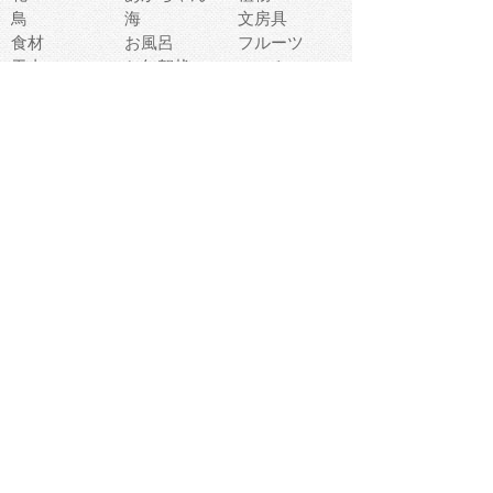
鳥
海
文房具
食材
お風呂
フルーツ
干支
お年賀状
マスク
調味料
猫
物語
介護
南国
ウェディング
ランドマーク
環境問題
髪
スポーツ用具
書類
クリスマス
夏休み
怪我
テンプレート
メディア
食器
お祭り
政治
中年
座布団
映画
メッセージ
電車
ゴミ
楽器
パン
宗教
幼稚園
エネルギー
引越し
農業
自転車
オリンピック
飾り
お寿司
POP
食べ物キャラ
ダンス
体育
梅雨
棒人間
周辺機器
メタボリック
お葬式
思い出
歯
集合
運動会
春
室内