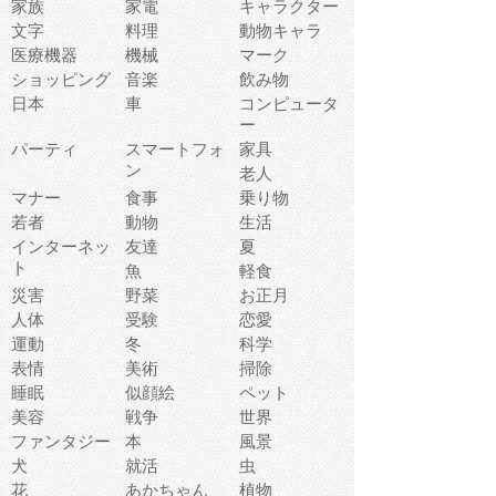
家族
家電
キャラクター
文字
料理
動物キャラ
医療機器
機械
マーク
ショッピング
音楽
飲み物
日本
車
コンピュータ
ー
パーティ
スマートフォ
家具
ン
老人
マナー
食事
乗り物
若者
動物
生活
インターネッ
友達
夏
ト
魚
軽食
災害
野菜
お正月
人体
受験
恋愛
運動
冬
科学
表情
美術
掃除
睡眠
似顔絵
ペット
美容
戦争
世界
ファンタジー
本
風景
犬
就活
虫
花
あかちゃん
植物