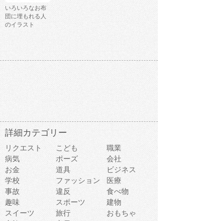
いろいろなお布
団に埋もれる人
のイラスト
詳細カテゴリー
リクエスト
こども
職業
病気
ポーズ
会社
お金
道具
ビジネス
学校
ファッション
医療
事故
違反
食べ物
趣味
スポーツ
建物
スイーツ
旅行
おもちゃ