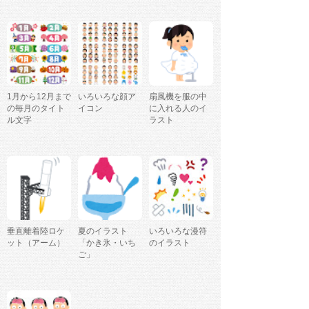
1月から12月まで
いろいろな顔ア
扇風機を服の中
の毎月のタイト
イコン
に入れる人のイ
ル文字
ラスト
垂直離着陸ロケ
夏のイラスト
いろいろな漫符
ット（アーム）
「かき氷・いち
のイラスト
ご」