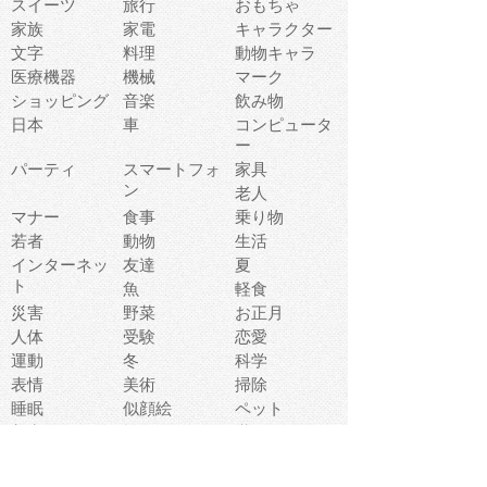
スイーツ
旅行
おもちゃ
家族
家電
キャラクター
文字
料理
動物キャラ
医療機器
機械
マーク
ショッピング
音楽
飲み物
日本
車
コンピュータ
ー
パーティ
スマートフォ
家具
ン
老人
マナー
食事
乗り物
若者
動物
生活
インターネッ
友達
夏
ト
魚
軽食
災害
野菜
お正月
人体
受験
恋愛
運動
冬
科学
表情
美術
掃除
睡眠
似顔絵
ペット
美容
戦争
世界
ファンタジー
本
風景
犬
就活
虫