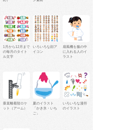
め）
ン素材
1月から12月まで
いろいろな顔ア
扇風機を服の中
の毎月のタイト
イコン
に入れる人のイ
ル文字
ラスト
垂直離着陸ロケ
夏のイラスト
いろいろな漫符
ット（アーム）
「かき氷・いち
のイラスト
ご」