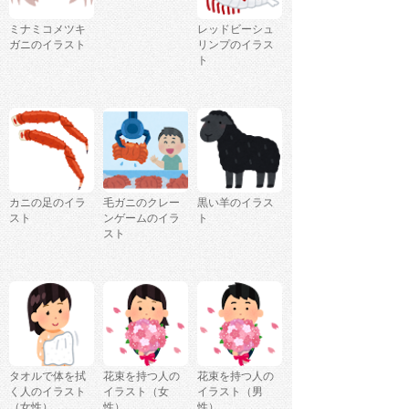
ミナミコメツキ
レッドビーシュ
ガニのイラスト
リンプのイラス
ト
カニの足のイラ
毛ガニのクレー
黒い羊のイラス
スト
ンゲームのイラ
ト
スト
タオルで体を拭
花束を持つ人の
花束を持つ人の
く人のイラスト
イラスト（女
イラスト（男
（女性）
性）
性）