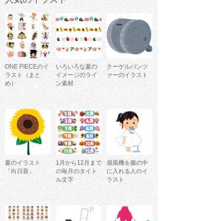
ONE PIECEのイ
いろいろな夏の
クーゲルパンツ
ラスト（まと
イメージのライ
ァーのイラスト
め）
ン素材
夏のイラスト
1月から12月まで
扇風機を服の中
「向日葵」
の毎月のタイト
に入れる人のイ
ル文字
ラスト