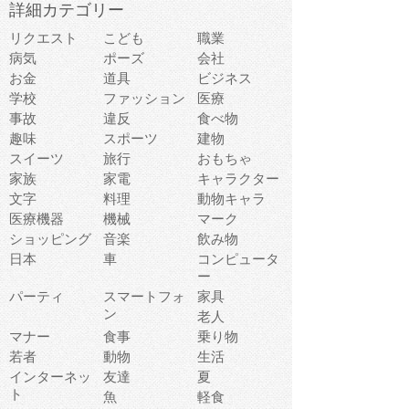
詳細カテゴリー
リクエスト
こども
職業
病気
ポーズ
会社
お金
道具
ビジネス
学校
ファッション
医療
事故
違反
食べ物
趣味
スポーツ
建物
スイーツ
旅行
おもちゃ
家族
家電
キャラクター
文字
料理
動物キャラ
医療機器
機械
マーク
ショッピング
音楽
飲み物
日本
車
コンピュータ
ー
パーティ
スマートフォ
家具
ン
老人
マナー
食事
乗り物
若者
動物
生活
インターネッ
友達
夏
ト
魚
軽食