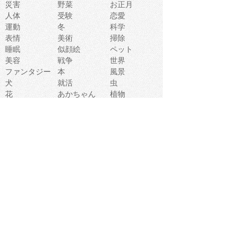
災害
野菜
お正月
人体
受験
恋愛
運動
冬
科学
表情
美術
掃除
睡眠
似顔絵
ペット
美容
戦争
世界
ファンタジー
本
風景
犬
就活
虫
花
あかちゃん
植物
鳥
海
文房具
食材
お風呂
フルーツ
干支
お年賀状
マスク
調味料
猫
物語
介護
南国
ウェディング
ランドマーク
環境問題
髪
スポーツ用具
書類
クリスマス
夏休み
怪我
テンプレート
メディア
食器
お祭り
政治
中年
座布団
映画
メッセージ
電車