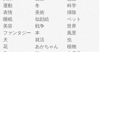
運動
冬
科学
表情
美術
掃除
睡眠
似顔絵
ペット
美容
戦争
世界
ファンタジー
本
風景
犬
就活
虫
花
あかちゃん
植物
鳥
海
文房具
食材
お風呂
フルーツ
干支
お年賀状
マスク
調味料
猫
物語
介護
南国
ウェディング
ランドマーク
環境問題
髪
スポーツ用具
書類
クリスマス
夏休み
怪我
テンプレート
メディア
食器
お祭り
政治
中年
座布団
映画
メッセージ
電車
ゴミ
楽器
パン
宗教
幼稚園
エネルギー