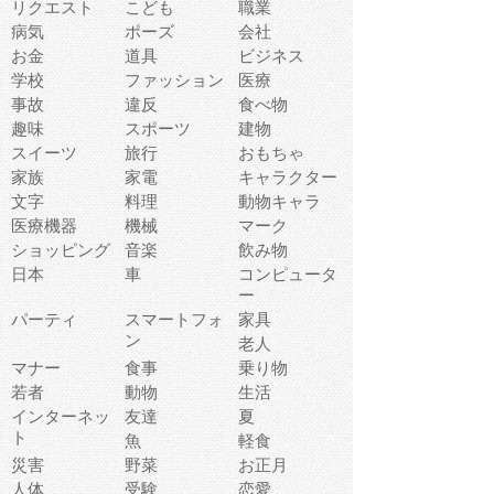
リクエスト
こども
職業
病気
ポーズ
会社
お金
道具
ビジネス
学校
ファッション
医療
事故
違反
食べ物
趣味
スポーツ
建物
スイーツ
旅行
おもちゃ
家族
家電
キャラクター
文字
料理
動物キャラ
医療機器
機械
マーク
ショッピング
音楽
飲み物
日本
車
コンピュータ
ー
パーティ
スマートフォ
家具
ン
老人
マナー
食事
乗り物
若者
動物
生活
インターネッ
友達
夏
ト
魚
軽食
災害
野菜
お正月
人体
受験
恋愛