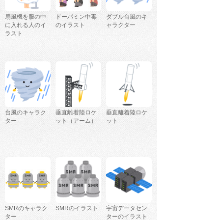
扇風機を服の中
ドーパミン中毒
ダブル台風のキ
に入れる人のイ
のイラスト
ャラクター
ラスト
台風のキャラク
垂直離着陸ロケ
垂直離着陸ロケ
ター
ット（アーム）
ット
SMRのキャラク
SMRのイラスト
宇宙データセン
ター
ターのイラスト