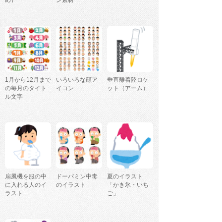
め）
ン素材
1月から12月まで
いろいろな顔ア
垂直離着陸ロケ
の毎月のタイト
イコン
ット（アーム）
ル文字
扇風機を服の中
ドーパミン中毒
夏のイラスト
に入れる人のイ
のイラスト
「かき氷・いち
ラスト
ご」