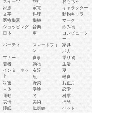
スイーツ
旅行
おもちゃ
家族
家電
キャラクター
文字
料理
動物キャラ
医療機器
機械
マーク
ショッピング
音楽
飲み物
日本
車
コンピュータ
ー
パーティ
スマートフォ
家具
ン
老人
マナー
食事
乗り物
若者
動物
生活
インターネッ
友達
夏
ト
魚
軽食
災害
野菜
お正月
人体
受験
恋愛
運動
冬
科学
表情
美術
掃除
睡眠
似顔絵
ペット
美容
戦争
世界
ファンタジー
本
風景
犬
就活
虫