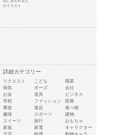
団に埋もれる人
のイラスト
詳細カテゴリー
リクエスト
こども
職業
病気
ポーズ
会社
お金
道具
ビジネス
学校
ファッション
医療
事故
違反
食べ物
趣味
スポーツ
建物
スイーツ
旅行
おもちゃ
家族
家電
キャラクター
文字
料理
動物キャラ