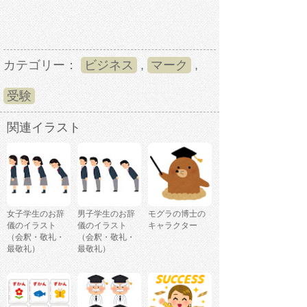
カテゴリー：
ビジネス
,
マーク
,
受験
関連イラスト
女子学生のお辞
男子学生のお辞
モグラの博士の
儀のイラスト
儀のイラスト
キャラクター
（会釈・敬礼・
（会釈・敬礼・
最敬礼）
最敬礼）