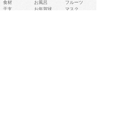
食材
お風呂
フルーツ
干支
お年賀状
マスク
調味料
猫
物語
介護
南国
ウェディング
ランドマーク
環境問題
髪
スポーツ用具
書類
クリスマス
夏休み
怪我
テンプレート
メディア
食器
お祭り
政治
中年
座布団
映画
メッセージ
電車
ゴミ
楽器
パン
宗教
幼稚園
エネルギー
引越し
農業
自転車
オリンピック
飾り
お寿司
POP
食べ物キャラ
ダンス
体育
梅雨
棒人間
周辺機器
メタボリック
お葬式
思い出
歯
集合
運動会
春
室内
流通
カフェ
お誕生日
宇宙
英語
バレンタイン