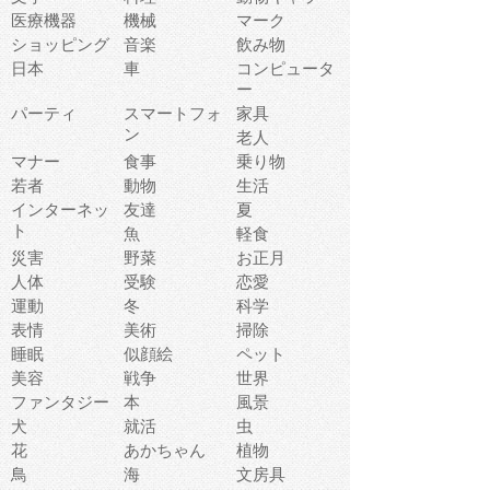
医療機器
機械
マーク
ショッピング
音楽
飲み物
日本
車
コンピュータ
ー
パーティ
スマートフォ
家具
ン
老人
マナー
食事
乗り物
若者
動物
生活
インターネッ
友達
夏
ト
魚
軽食
災害
野菜
お正月
人体
受験
恋愛
運動
冬
科学
表情
美術
掃除
睡眠
似顔絵
ペット
美容
戦争
世界
ファンタジー
本
風景
犬
就活
虫
花
あかちゃん
植物
鳥
海
文房具