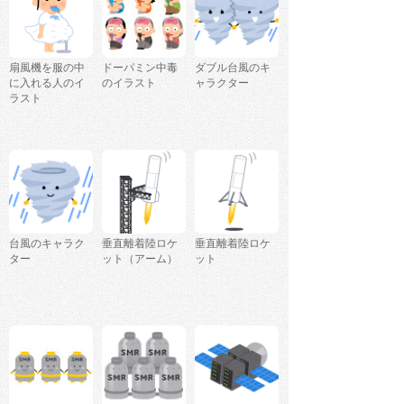
扇風機を服の中
ドーパミン中毒
ダブル台風のキ
に入れる人のイ
のイラスト
ャラクター
ラスト
台風のキャラク
垂直離着陸ロケ
垂直離着陸ロケ
ター
ット（アーム）
ット