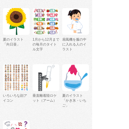
夏のイラスト
1月から12月まで
扇風機を服の中
「向日葵」
の毎月のタイト
に入れる人のイ
ル文字
ラスト
いろいろな顔ア
垂直離着陸ロケ
夏のイラスト
イコン
ット（アーム）
「かき氷・いち
ご」