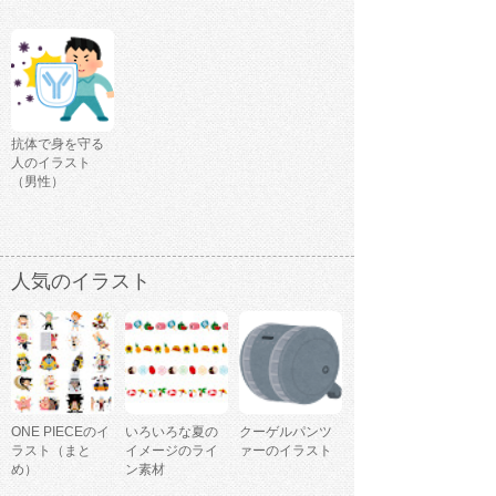
抗体で身を守る
人のイラスト
（男性）
人気のイラスト
ONE PIECEのイ
いろいろな夏の
クーゲルパンツ
ラスト（まと
イメージのライ
ァーのイラスト
め）
ン素材