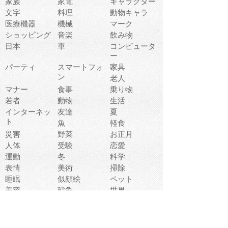
家族
家電
キャラクター
文字
料理
動物キャラ
医療機器
機械
マーク
ショッピング
音楽
飲み物
日本
車
コンピュータ
ー
パーティ
スマートフォ
家具
ン
老人
マナー
食事
乗り物
若者
動物
生活
インターネッ
友達
夏
ト
魚
軽食
災害
野菜
お正月
人体
受験
恋愛
運動
冬
科学
表情
美術
掃除
睡眠
似顔絵
ペット
美容
戦争
世界
ファンタジー
本
風景
犬
就活
虫
花
あかちゃん
植物