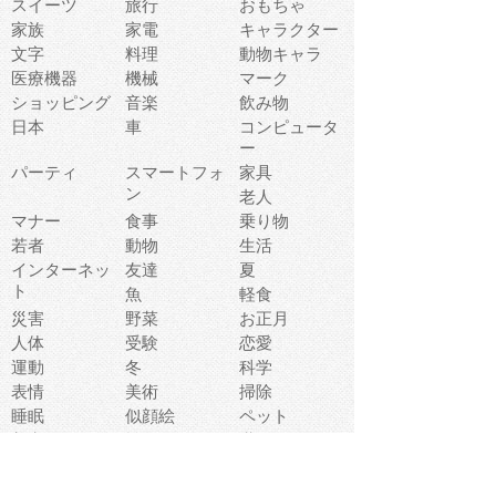
スイーツ
旅行
おもちゃ
家族
家電
キャラクター
文字
料理
動物キャラ
医療機器
機械
マーク
ショッピング
音楽
飲み物
日本
車
コンピュータ
ー
パーティ
スマートフォ
家具
ン
老人
マナー
食事
乗り物
若者
動物
生活
インターネッ
友達
夏
ト
魚
軽食
災害
野菜
お正月
人体
受験
恋愛
運動
冬
科学
表情
美術
掃除
睡眠
似顔絵
ペット
美容
戦争
世界
ファンタジー
本
風景
犬
就活
虫