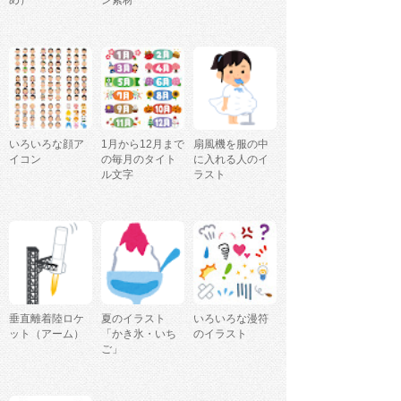
め）
ン素材
いろいろな顔ア
1月から12月まで
扇風機を服の中
イコン
の毎月のタイト
に入れる人のイ
ル文字
ラスト
垂直離着陸ロケ
夏のイラスト
いろいろな漫符
ット（アーム）
「かき氷・いち
のイラスト
ご」